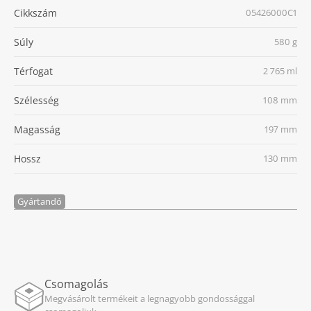
Cikkszám
05426000C1
Súly
580 g
Térfogat
2 765 ml
Szélesség
108 mm
Magasság
197 mm
Hossz
130 mm
Gyártandó
Csomagolás
Megvásárolt termékeit a legnagyobb gondossággal