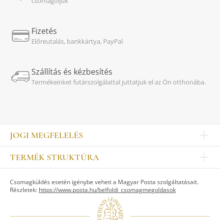
csomagoljuk
Fizetés
Előreutalás, bankkártya, PayPal
Szállítás és kézbesítés
Termékeinket futárszolgálattal juttatjuk el az Ön otthonába.
JOGI MEGFELELÉS
Impresszum
TERMÉK STRUKTÚRA
Kapcsolat
Egyéb
Munkatársak
Csomagküldés esetén igénybe veheti a Magyar Posta szolgáltatásait.
ASZTALKULTÚRA
Jogi nyilatkozat
Részletek:
https://www.posta.hu/belfoldi_csomagmegoldasok
Készletek
TI
Tálak, tálcák
Adatvédelem