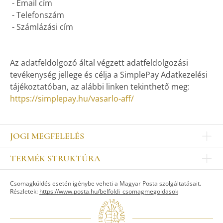
- Email cím
- Telefonszám
- Számlázási cím
Az adatfeldolgozó által végzett adatfeldolgozási
tevékenység jellege és célja a SimplePay Adatkezelési
tájékoztatóban, az alábbi linken tekinthető meg:
https://simplepay.hu/vasarlo-aff/
JOGI MEGFELELÉS
Impresszum
TERMÉK STRUKTÚRA
Kapcsolat
Egyéb
Munkatársak
Csomagküldés esetén igénybe veheti a Magyar Posta szolgáltatásait.
ASZTALKULTÚRA
Jogi nyilatkozat
Részletek:
https://www.posta.hu/belfoldi_csomagmegoldasok
Készletek
TI
Tálak, tálcák
Adatvédelem