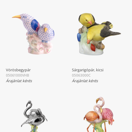
Vörösbegypár
Sárgarigópár, kicsi
05061000VHB
05063000C
Árajánlat kérés
Árajánlat kérés