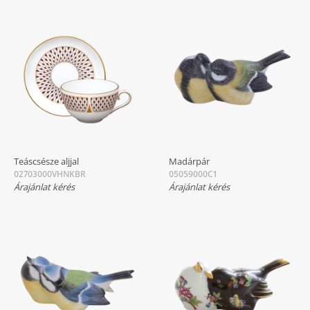
Teáscsésze aljjal
Madárpár
02703000VHNKBR
05059000C1
Árajánlat kérés
Árajánlat kérés