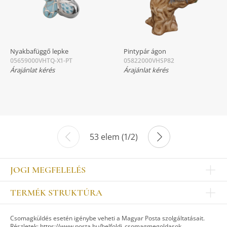
Nyakbafüggő lepke
Pintypár ágon
05659000VHTQ-X1-PT
05822000VHSP82
Árajánlat kérés
Árajánlat kérés
53 elem (1/2)
JOGI MEGFELELÉS
Impresszum
TERMÉK STRUKTÚRA
Kapcsolat
Egyéb
Munkatársak
Csomagküldés esetén igénybe veheti a Magyar Posta szolgáltatásait.
ASZTALKULTÚRA
Jogi nyilatkozat
Részletek:
https://www.posta.hu/belfoldi_csomagmegoldasok