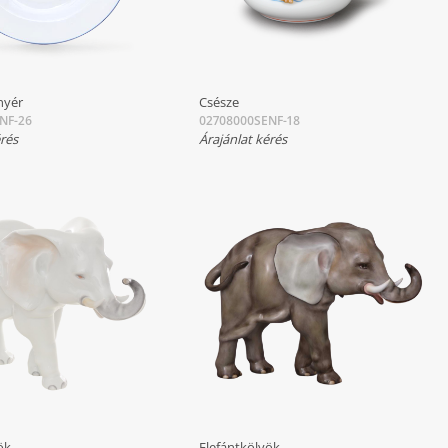
nyér
Csésze
NF-26
02708000SENF-18
érés
Árajánlat kérés
ök
Elefántkölyök