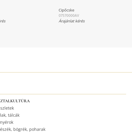
Cipőcske
07570000AV
érés
Árajánlat kérés
SZTALKULTÚRA
szletek
lak, tálcák
nyérok
észék, bögrék, poharak