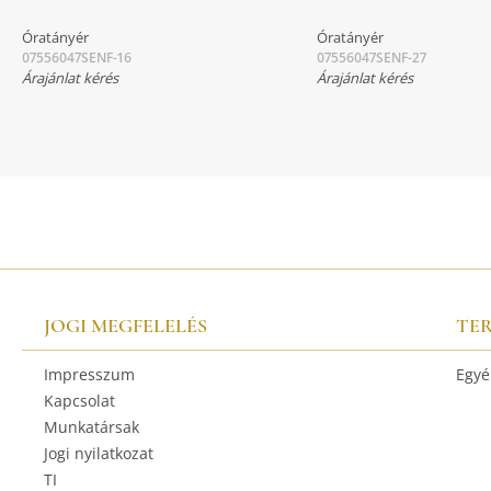
Óratányér
Óratányér
07556047SENF-16
07556047SENF-27
Árajánlat kérés
Árajánlat kérés
JOGI MEGFELELÉS
TE
Impresszum
Egyé
Kapcsolat
Munkatársak
Jogi nyilatkozat
TI