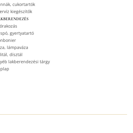
nnák, cukortartók
ervíz kiegészítők
AKBERENDEZÉS
órakozás
spó, gyertyatartó
nbonier
za, lámpaváza
litál, dísztál
yéb lakberendezési tárgy
plap