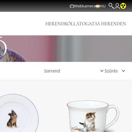
Webkamera
HU
HERENDRŐL
LÁTOGATÁS HERENDEN
Ő
Szűrés