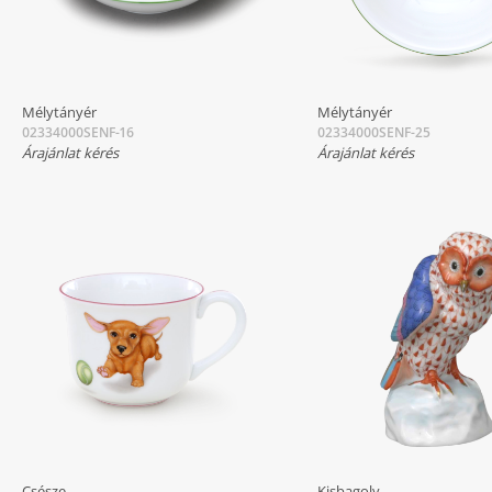
Mélytányér
Mélytányér
02334000SENF-16
02334000SENF-25
Árajánlat kérés
Árajánlat kérés
Csésze
Kisbagoly