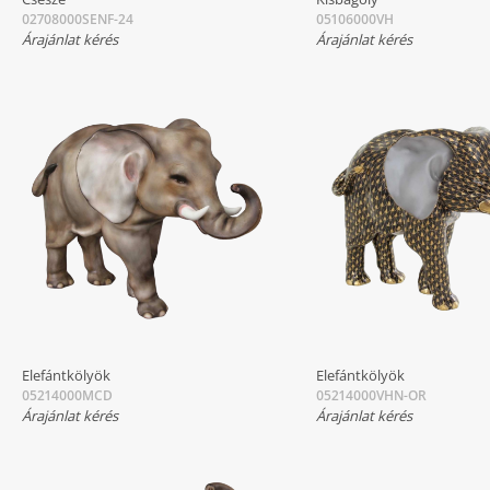
02708000SENF-24
05106000VH
Árajánlat kérés
Árajánlat kérés
Elefántkölyök
Elefántkölyök
05214000MCD
05214000VHN-OR
Árajánlat kérés
Árajánlat kérés