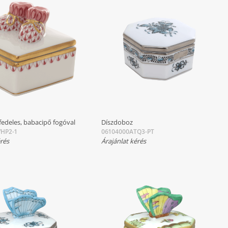
fedeles, babacipő fogóval
Díszdoboz
HP2-1
06104000ATQ3-PT
érés
Árajánlat kérés