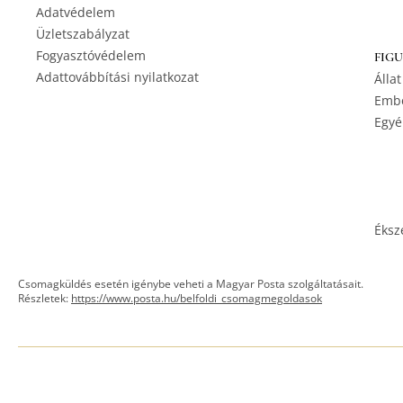
Adatvédelem
Üzletszabályzat
Fogyasztóvédelem
FIG
Adattovábbítási nyilatkozat
Állat
Embe
Egyé
Éksz
Csomagküldés esetén igénybe veheti a Magyar Posta szolgáltatásait.
Részletek:
https://www.posta.hu/belfoldi_csomagmegoldasok