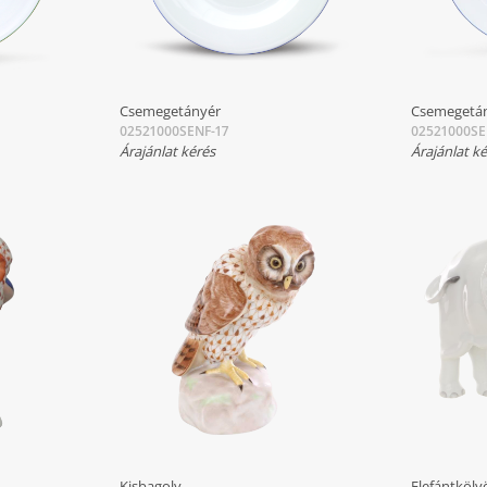
Csemegetányér
Csemegetá
02521000SENF-17
02521000SE
Árajánlat kérés
Árajánlat k
Kisbagoly
Elefántköly