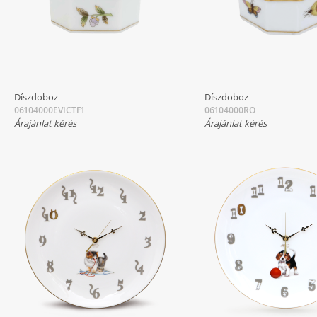
Díszdoboz
Díszdoboz
06104000EVICTF1
06104000RO
Árajánlat kérés
Árajánlat kérés