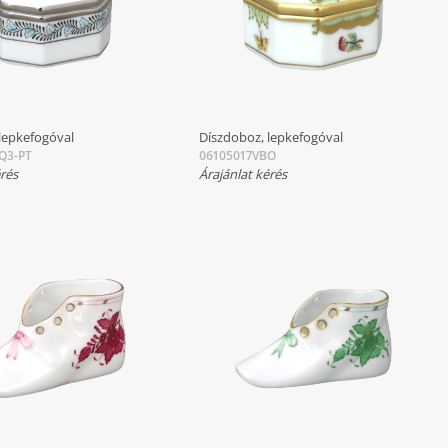
lepkefogóval
Díszdoboz, lepkefogóval
Q3-PT
06105017VBO
érés
Árajánlat kérés