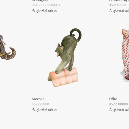
05106000VHSP63
05214000C
Árajánlat kérés
Árajánlat k
Macska
Fóka
05222000C
05223000V
Árajánlat kérés
Árajánlat k