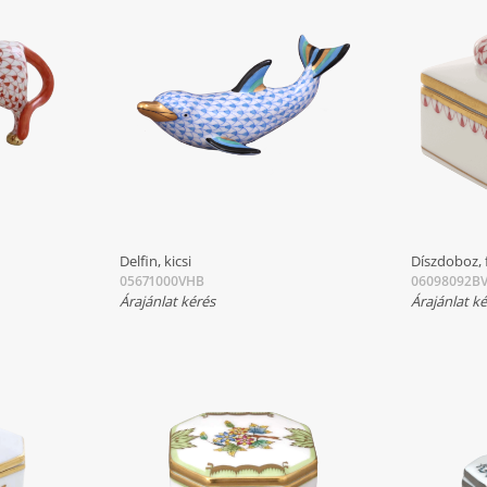
Delfin, kicsi
Díszdoboz, 
05671000VHB
06098092BV
Árajánlat kérés
Árajánlat k