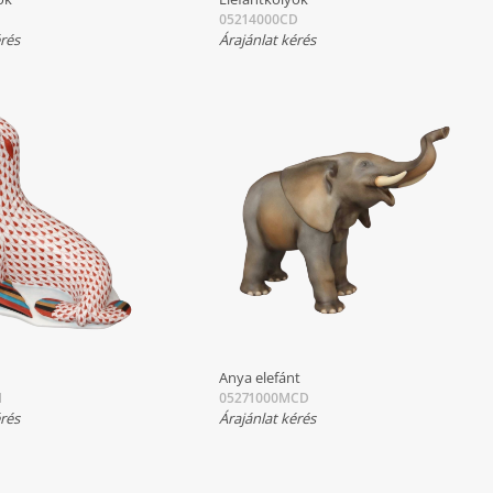
05214000CD
érés
Árajánlat kérés
Anya elefánt
H
05271000MCD
érés
Árajánlat kérés