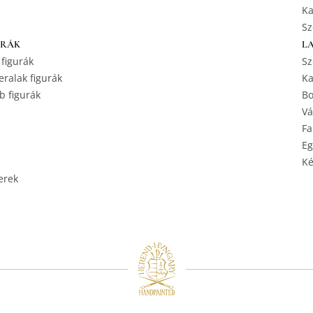
Ka
Sz
URÁK
L
 figurák
Sz
ralak figurák
Ka
b figurák
Bo
Vá
Fa
Eg
Ké
erek