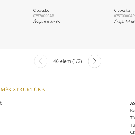
Cipőcske
Cipőcske
07570000AB
07570000AP
Árajánlat kérés
Árajánlat k
46 elem (1/2)
RMÉK STRUKTÚRA
b
A
Ké
Tá
Tá
Cs