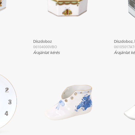
Díszdoboz
Díszdoboz, 
06104000VBO
06105017AT
Árajánlat kérés
Árajánlat k