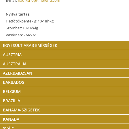
E-mail:
hadikshop@herend.com
Nyitva tartás:
Hétfőtől-péntekig: 10-18h-ig
Szombat: 10-14h-ig
Vasárnap: ZÁRVA!
EGYESÜLT ARAB EMÍRSÉGEK
AUSZTRIA
AUSZTRÁLIA
AZERBAJDZSÁN
BARBADOS
BELGIUM
BRAZÍLIA
BAHAMA-SZIGETEK
KANADA
SVÁJC