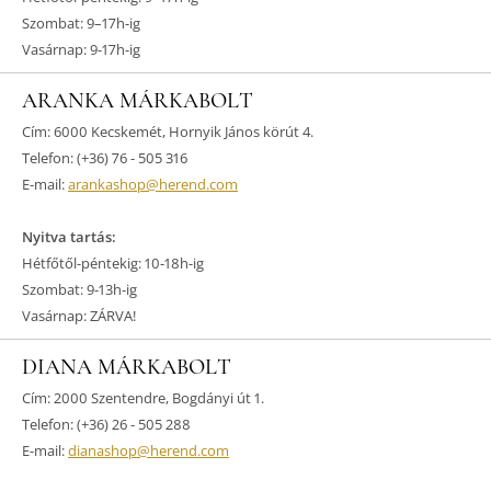
Szombat: 9–17h-ig
Vasárnap: 9-17h-ig
ARANKA MÁRKABOLT
Cím: 6000 Kecskemét, Hornyik János körút 4.
Telefon: (+36) 76 - 505 316
E-mail:
arankashop@herend.com
Nyitva tartás:
Hétfőtől-péntekig: 10-18h-ig
Szombat: 9-13h-ig
Vasárnap: ZÁRVA!
DIANA MÁRKABOLT
Cím: 2000 Szentendre, Bogdányi út 1.
Telefon: (+36) 26 - 505 288
E-mail:
dianashop@herend.com