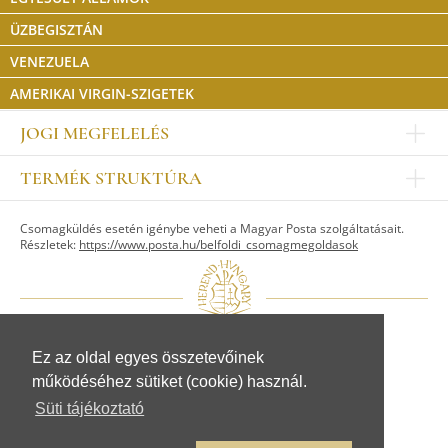
ÜZBEGISZTÁN
VENEZUELA
AMERIKAI VIRGIN-SZIGETEK
JOGI MEGFELELÉS
Impresszum
TERMÉK STRUKTÚRA
Kapcsolat
Egyéb
Munkatársak
Csomagküldés esetén igénybe veheti a Magyar Posta szolgáltatásait.
ASZTALKULTÚRA
Jogi nyilatkozat
Részletek:
https://www.posta.hu/belfoldi_csomagmegoldasok
Készletek
TI
Tálak, tálcák
Adatvédelem
Tányérok
Üzletszabályzat
Csészék, bögrék, poharak
Fogyasztóvédelem
Kannák, cukortartók
Adattovábbítási nyilatkozat
Ez az oldal egyes összetevőinek
© Herendi Porcelánmanufaktúra Zrt.
Szervíz kiegészítők
működéséhez sütiket (cookie) használ.
www.herend.com
FIGURÁK
Süti tájékoztató
Állat figurák