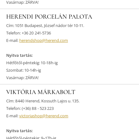
Vasárnap: ZÁRVA!
HERENDI PORCELÁN PALOTA
Cím: 1051 Budapest, József nádor tér 10-11.
Telefon: +36 20 241-5736
E-mail:
herendshop@herend.com
Nyitva tartás:
Hétfőtől-péntekig: 10-18h-ig
Szombat: 10-14h-ig
Vasárnap: ZÁRVA!
VIKTÓRIA MÁRKABOLT
Cím: 8440 Herend, Kossuth Lajos u. 135.
Telefon: (+36) 88 - 523 223
E-mail:
victoriashop@herend.com
Nyitva tartás:
Hétfőtől-péntekig: 9–17h-ig