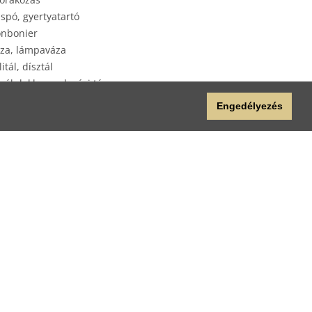
spó, gyertyatartó
nbonier
za, lámpaváza
litál, dísztál
yéb lakberendezési tárgy
plap
Engedélyezés