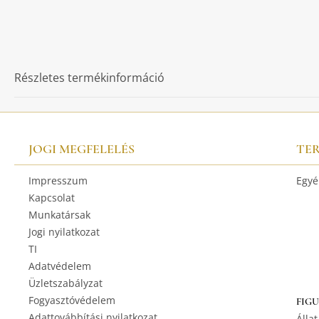
Részletes termékinformáció
JOGI MEGFELELÉS
TE
Impresszum
Egyé
Kapcsolat
Munkatársak
Jogi nyilatkozat
TI
Adatvédelem
Üzletszabályzat
Fogyasztóvédelem
FIG
Adattovábbítási nyilatkozat
Állat