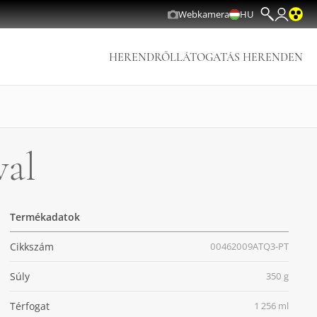
Webkamera
HU
HERENDRŐL
LÁTOGATÁS HERENDEN
val
Termékadatok
Cikkszám
00462009ATQ3-PT
Súly
350 g
Térfogat
1 256 ml