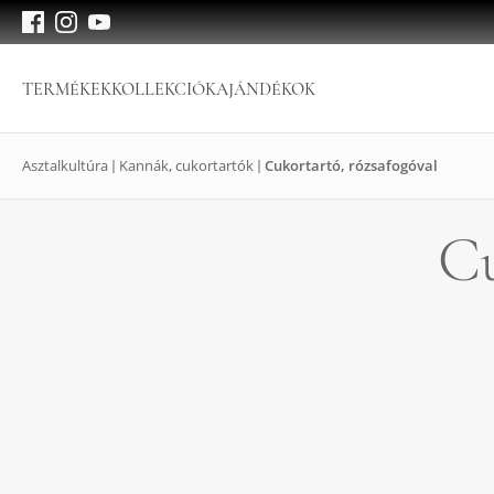
TERMÉKEK
KOLLEKCIÓK
AJÁNDÉKOK
Asztalkultúra
Kannák, cukortartók
Cukortartó, rózsafogóval
Cu