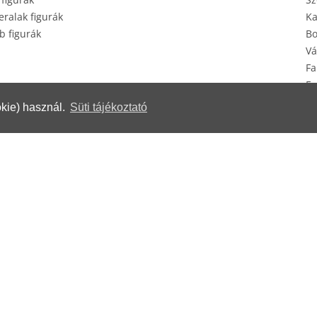
ralak figurák
Ka
b figurák
Bo
Vá
Fa
Eg
Ké
kie) használ.
Süti tájékoztató
erek
© Herendi Porcelánmanufaktúra Zrt.
www.herend.com