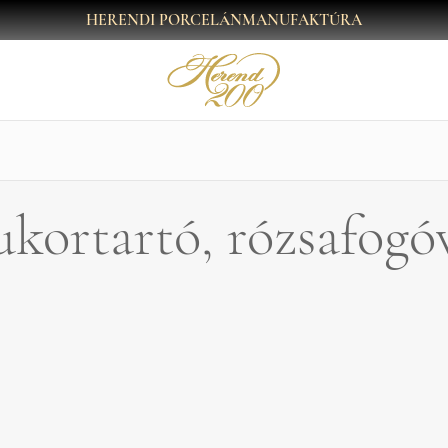
HERENDI PORCELÁNMANUFAKTÚRA
kortartó, rózsafogó