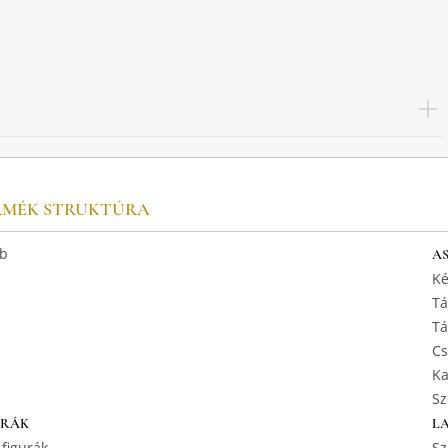
RMÉK STRUKTÚRA
b
A
Ké
Tá
Tá
Cs
Ka
Sz
URÁK
L
 figurák
Sz