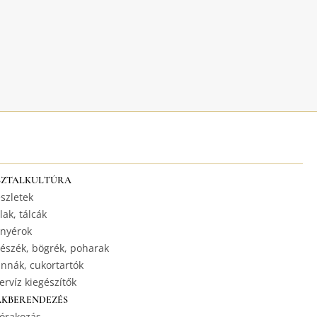
SZTALKULTÚRA
szletek
lak, tálcák
nyérok
észék, bögrék, poharak
nnák, cukortartók
ervíz kiegészítők
AKBERENDEZÉS
órakozás