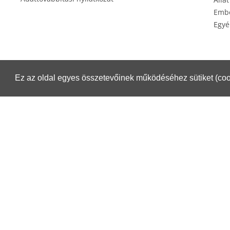
Embe
Egyé
Ez az oldal egyes összetevőinek működéséhez sütiket (coo
Éksz
Csomagküldés esetén igénybe veheti a Magyar Posta szolgáltatásait.
Részletek:
https://www.posta.hu/belfoldi_csomagmegoldasok