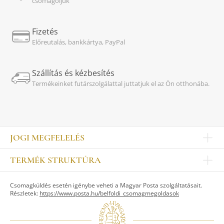
csomagoljuk
Fizetés
Előreutalás, bankkártya, PayPal
Szállítás és kézbesítés
Termékeinket futárszolgálattal juttatjuk el az Ön otthonába.
JOGI MEGFELELÉS
Impresszum
TERMÉK STRUKTÚRA
Kapcsolat
Egyéb
Munkatársak
Csomagküldés esetén igénybe veheti a Magyar Posta szolgáltatásait.
ASZTALKULTÚRA
Jogi nyilatkozat
Részletek:
https://www.posta.hu/belfoldi_csomagmegoldasok
Készletek
TI
Tálak, tálcák
Adatvédelem