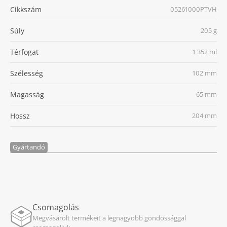
Cikkszám
05261000PTVH
Súly
205 g
Térfogat
1 352 ml
Szélesség
102 mm
Magasság
65 mm
Hossz
204 mm
Gyártandó
Csomagolás
Megvásárolt termékeit a legnagyobb gondossággal