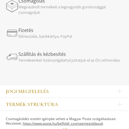
Csomagolás
Megvásárolt termékeit a legnagyobb gondossággal
csomagoljuk
Fizetés
Előreutalás, bankkártya, PayPal
Szállítás és kézbesítés
Termékeinket futárszolgálattal juttatjuk el az Ön otthonába.
JOGI MEGFELELÉS
Impresszum
TERMÉK STRUKTÚRA
Kapcsolat
Egyéb
Munkatársak
Csomagküldés esetén igénybe veheti a Magyar Posta szolgáltatásait.
ASZTALKULTÚRA
Jogi nyilatkozat
Részletek:
https://www.posta.hu/belfoldi_csomagmegoldasok
Készletek
TI