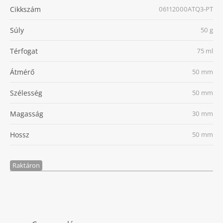
Cikkszám
06112000ATQ3-PT
Súly
50 g
Térfogat
75 ml
Átmérő
50 mm
Szélesség
50 mm
Magasság
30 mm
Hossz
50 mm
Raktáron