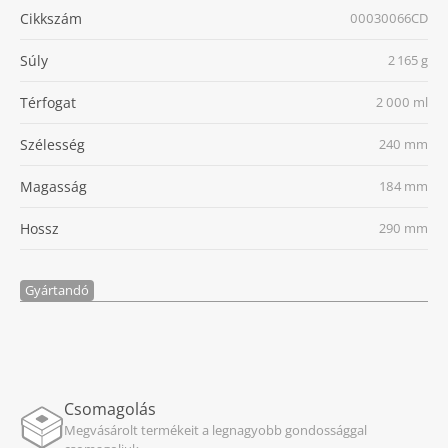
Cikkszám
00030066CD
Súly
2 165 g
Térfogat
2 000 ml
Szélesség
240 mm
Magasság
184 mm
Hossz
290 mm
Gyártandó
Csomagolás
Megvásárolt termékeit a legnagyobb gondossággal