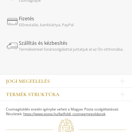
csomagoljuk
Fizetés
Előreutalás, bankkártya, PayPal
Szállítás és kézbesítés
Termékeinket futárszolgálattal juttatjuk el az Ön otthonába.
JOGI MEGFELELÉS
Impresszum
TERMÉK STRUKTÚRA
Kapcsolat
Egyéb
Munkatársak
Csomagküldés esetén igénybe veheti a Magyar Posta szolgáltatásait.
ASZTALKULTÚRA
Jogi nyilatkozat
Részletek:
https://www.posta.hu/belfoldi_csomagmegoldasok
Készletek
TI
Tálak, tálcák
Adatvédelem