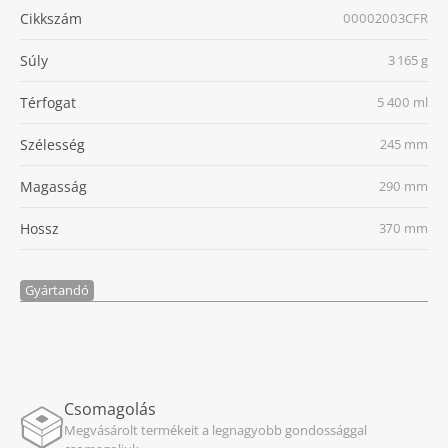
Cikkszám
00002003CFR
Súly
3 165 g
Térfogat
5 400 ml
Szélesség
245 mm
Magasság
290 mm
Hossz
370 mm
Gyártandó
Csomagolás
Megvásárolt termékeit a legnagyobb gondossággal