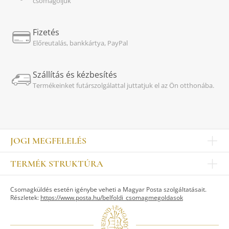
csomagoljuk
Fizetés
Előreutalás, bankkártya, PayPal
Szállítás és kézbesítés
Termékeinket futárszolgálattal juttatjuk el az Ön otthonába.
JOGI MEGFELELÉS
Impresszum
TERMÉK STRUKTÚRA
Kapcsolat
Egyéb
Munkatársak
Csomagküldés esetén igénybe veheti a Magyar Posta szolgáltatásait.
ASZTALKULTÚRA
Jogi nyilatkozat
Részletek:
https://www.posta.hu/belfoldi_csomagmegoldasok
Készletek
TI
Tálak, tálcák
Adatvédelem