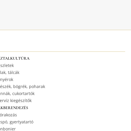
SZTALKULTÚRA
szletek
lak, tálcák
nyérok
észék, bögrék, poharak
nnák, cukortartók
ervíz kiegészítők
AKBERENDEZÉS
órakozás
spó, gyertyatartó
nbonier