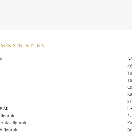
RMÉK STRUKTÚRA
b
A
Ké
Tá
Tá
Cs
Ka
Sz
URÁK
L
 figurák
Sz
ralak figurák
Ka
b figurák
Bo