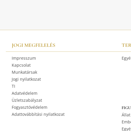
JOGI MEGFELELÉS
TE
Impresszum
Egyé
Kapcsolat
Munkatársak
Jogi nyilatkozat
TI
Adatvédelem
Üzletszabályzat
Fogyasztóvédelem
FIG
Adattovábbítási nyilatkozat
Állat
Embe
Egyé