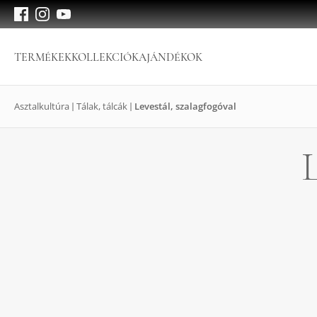
TERMÉKEK
KOLLEKCIÓK
AJÁNDÉKOK
Asztalkultúra
Tálak, tálcák
Levestál, szalagfogóval
L