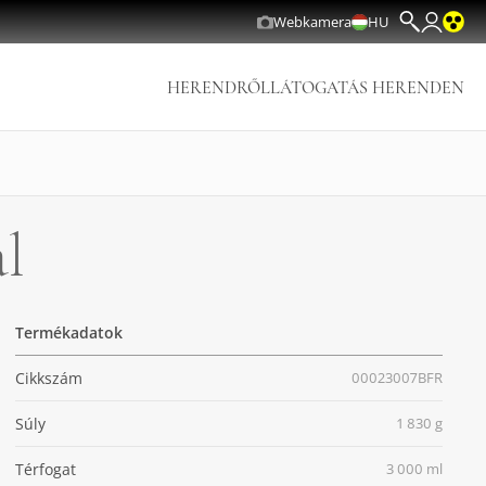
Webkamera
HU
HERENDRŐL
LÁTOGATÁS HERENDEN
al
Termékadatok
Cikkszám
00023007BFR
Súly
1 830 g
Térfogat
3 000 ml