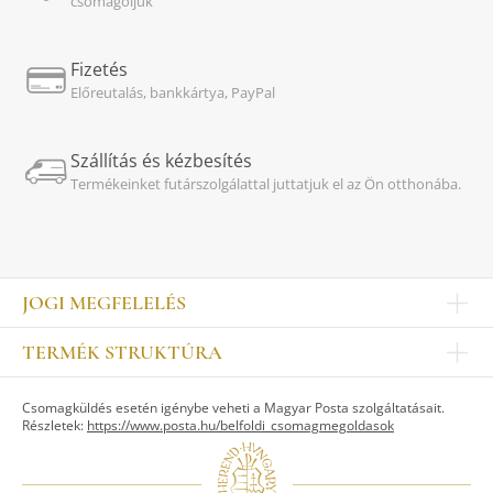
csomagoljuk
Fizetés
Előreutalás, bankkártya, PayPal
Szállítás és kézbesítés
Termékeinket futárszolgálattal juttatjuk el az Ön otthonába.
JOGI MEGFELELÉS
Impresszum
TERMÉK STRUKTÚRA
Kapcsolat
Egyéb
Munkatársak
Csomagküldés esetén igénybe veheti a Magyar Posta szolgáltatásait.
ASZTALKULTÚRA
Jogi nyilatkozat
Részletek:
https://www.posta.hu/belfoldi_csomagmegoldasok
Készletek
TI
Tálak, tálcák
Adatvédelem