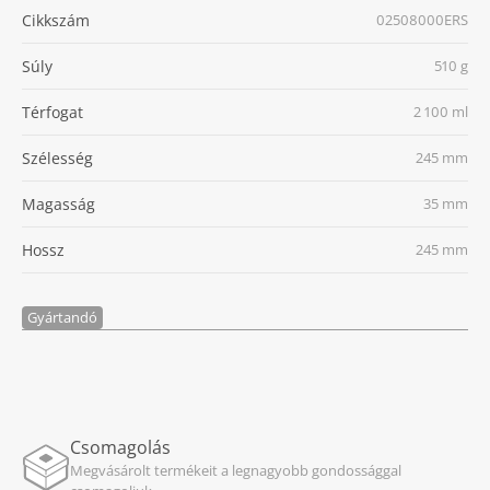
Cikkszám
02508000ERS
Súly
510 g
Térfogat
2 100 ml
Szélesség
245 mm
Magasság
35 mm
Hossz
245 mm
Gyártandó
Csomagolás
Megvásárolt termékeit a legnagyobb gondossággal