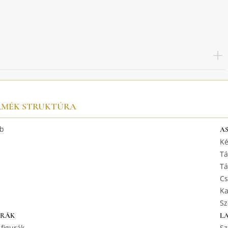
RMÉK STRUKTÚRA
b
A
Ké
Tá
Tá
Cs
Ka
Sz
URÁK
L
 figurák
Sz