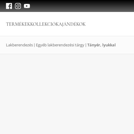
TERMÉKEK
KOLLEKCIÓK
AJÁNDÉKOK
Lakberendezés
Egyéb lakberendezési tárgy
Tányér, lyukkal