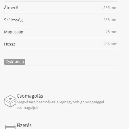
Átmérő
285 mm
Szélesség
285 mm
Magasság
25 mm
Hossz
285 mm
Gyártandó
Csomagolás
Megvásárolt termékeit a legnagyobb gondossággal
csomagoljuk
Fizetés