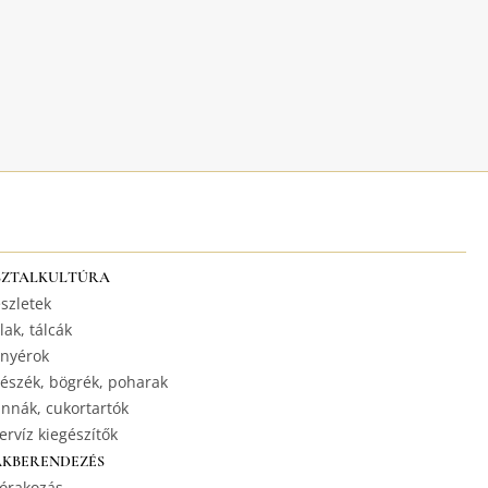
SZTALKULTÚRA
szletek
lak, tálcák
nyérok
észék, bögrék, poharak
nnák, cukortartók
ervíz kiegészítők
AKBERENDEZÉS
órakozás