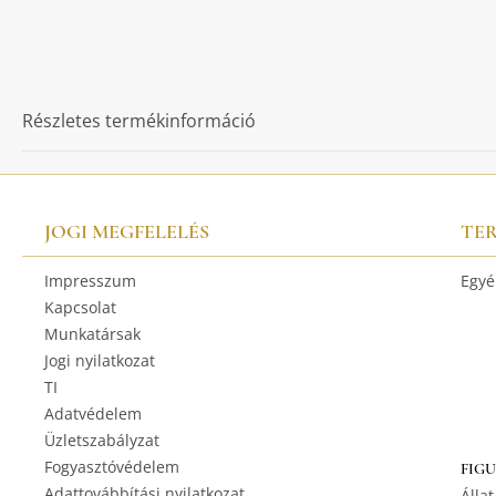
Részletes termékinformáció
JOGI MEGFELELÉS
TE
Impresszum
Egyé
Kapcsolat
Munkatársak
Jogi nyilatkozat
TI
Adatvédelem
Üzletszabályzat
Fogyasztóvédelem
FIG
Adattovábbítási nyilatkozat
Állat