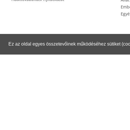
Embe
Egyé
Ez az oldal egyes összetevőinek működéséhez sütiket (coo
Éksz
Csomagküldés esetén igénybe veheti a Magyar Posta szolgáltatásait.
Részletek:
https://www.posta.hu/belfoldi_csomagmegoldasok