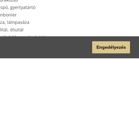
spó, gyertyatartó
nbonier
za, lámpaváza
litál, dísztál
yéb lakberendezési tárgy
plap
Engedélyezés