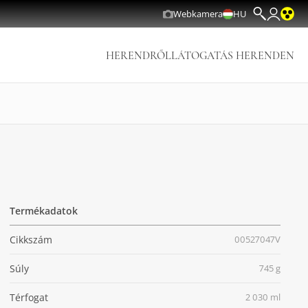
Webkamera
HU
HERENDRŐL
LÁTOGATÁS HERENDEN
Termékadatok
Cikkszám
00527047V
Súly
745 g
Térfogat
2 030 ml