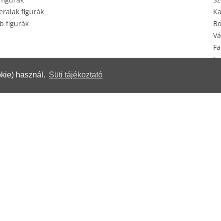
ralak figurák
Ka
b figurák
Bo
Vá
Fa
Eg
Ké
kie) használ.
Süti tájékoztató
erek
© Herendi Porcelánmanufaktúra Zrt.
www.herend.com