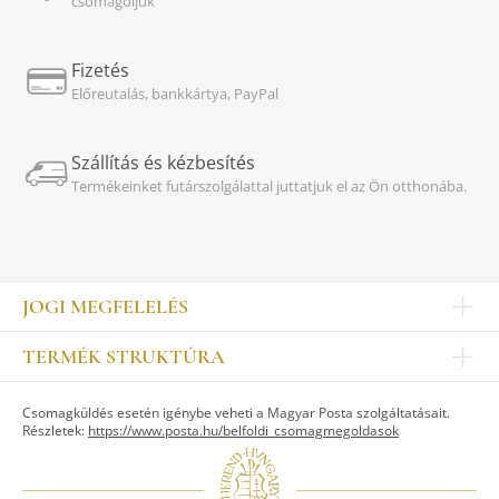
csomagoljuk
Fizetés
Előreutalás, bankkártya, PayPal
Szállítás és kézbesítés
Termékeinket futárszolgálattal juttatjuk el az Ön otthonába.
JOGI MEGFELELÉS
Impresszum
TERMÉK STRUKTÚRA
Kapcsolat
Egyéb
Munkatársak
Csomagküldés esetén igénybe veheti a Magyar Posta szolgáltatásait.
ASZTALKULTÚRA
Jogi nyilatkozat
Részletek:
https://www.posta.hu/belfoldi_csomagmegoldasok
Készletek
TI
Tálak, tálcák
Adatvédelem