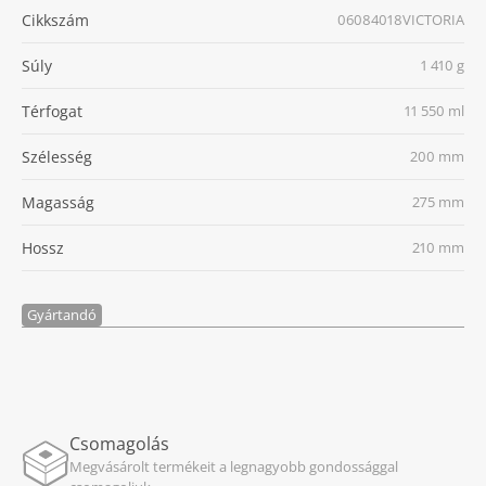
Cikkszám
06084018VICTORIA
Súly
1 410 g
Térfogat
11 550 ml
Szélesség
200 mm
Magasság
275 mm
Hossz
210 mm
Gyártandó
Csomagolás
Megvásárolt termékeit a legnagyobb gondossággal