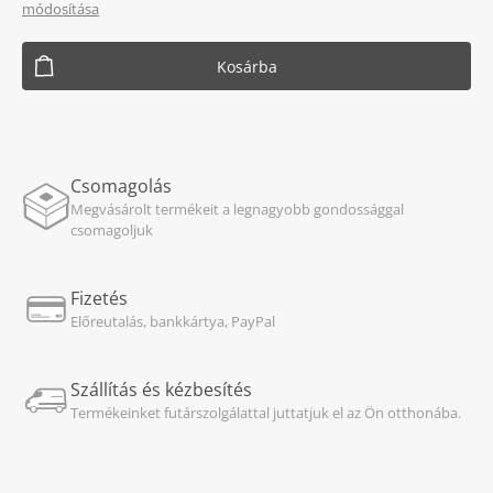
módosítása
Kosárba
Csomagolás
Megvásárolt termékeit a legnagyobb gondossággal
csomagoljuk
Fizetés
Előreutalás, bankkártya, PayPal
Szállítás és kézbesítés
Termékeinket futárszolgálattal juttatjuk el az Ön otthonába.