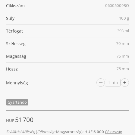
Cikkszám
06005009RO
Súly
100 g
Térfogat
393 ml
Szélesség
70 mm
Magasság
75 mm
Hossz
75 mm
Mennyiség
db
Gyártandó
51 700
HUF
Szállítási költség
(
Célország:
Magyarország):
HUF 6 000
Célország