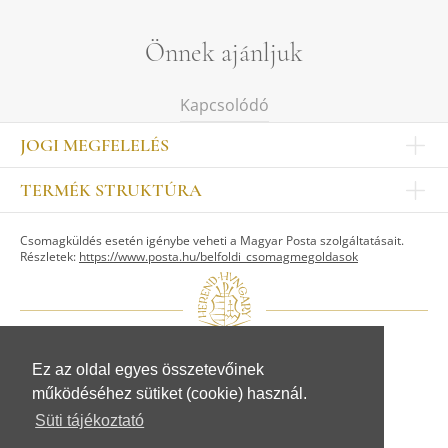
Önnek ajánljuk
Kapcsolódó
JOGI MEGFELELÉS
Impresszum
TERMÉK STRUKTÚRA
Kapcsolat
Egyéb
Munkatársak
Csomagküldés esetén igénybe veheti a Magyar Posta szolgáltatásait.
ASZTALKULTÚRA
Jogi nyilatkozat
Részletek:
https://www.posta.hu/belfoldi_csomagmegoldasok
Készletek
TI
Tálak, tálcák
Adatvédelem
Tányérok
Üzletszabályzat
Csészék, bögrék, poharak
Fogyasztóvédelem
Kannák, cukortartók
Adattovábbítási nyilatkozat
Ez az oldal egyes összetevőinek
© Herendi Porcelánmanufaktúra Zrt.
Szervíz kiegészítők
működéséhez sütiket (cookie) használ.
www.herend.com
FIGURÁK
Süti tájékoztató
Állat figurák