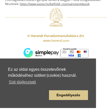
ASZTALKULTÚRA
Jogi nyilatkozat
Részletek:
https://www.posta.hu/belfoldi_csomagmegoldasok
Készletek
TI
Tálak, tálcák
Adatvédelem
Tányérok
Üzletszabályzat
Csészék, bögrék, poharak
Fogyasztóvédelem
Kannák, cukortartók
Adattovábbítási nyilatkozat
© Herendi Porcelánmanufaktúra Zrt.
Szervíz kiegészítők
www.herend.com
FIGURÁK
Állat figurák
Emberalak figurák
Egyéb figurák
LAKBERENDEZÉS
Ez az oldal egyes összetevőinek
Szórakozás
működéséhez sütiket (cookie) használ.
Kaspó, gyertyatartó
Süti tájékoztató
Bonbonier
Váza, lámpaváza
Engedélyezés
Falitál, dísztál
Egyéb lakberendezési tárgy
Képlap