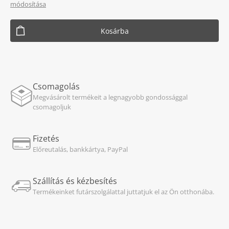
módosítása
Kosárba
Csomagolás
Megvásárolt termékeit a legnagyobb gondossággal
csomagoljuk
Fizetés
Előreutalás, bankkártya, PayPal
Szállítás és kézbesítés
Termékeinket futárszolgálattal juttatjuk el az Ön otthonába.