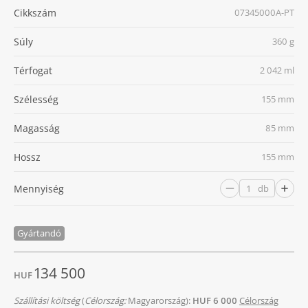
Cikkszám
07345000A-PT
Súly
360 g
Térfogat
2 042 ml
Szélesség
155 mm
Magasság
85 mm
Hossz
155 mm
Mennyiség
db
Gyártandó
134 500
HUF
Szállítási költség
(
Célország:
Magyarország):
HUF 6 000
Célország