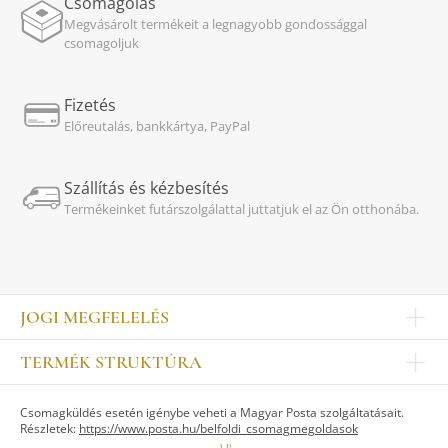
Csomagolás
Megvásárolt termékeit a legnagyobb gondossággal
csomagoljuk
Fizetés
Előreutalás, bankkártya, PayPal
Szállítás és kézbesítés
Termékeinket futárszolgálattal juttatjuk el az Ön otthonába.
JOGI MEGFELELÉS
Impresszum
TERMÉK STRUKTÚRA
Kapcsolat
Egyéb
Munkatársak
Csomagküldés esetén igénybe veheti a Magyar Posta szolgáltatásait.
ASZTALKULTÚRA
Jogi nyilatkozat
Részletek:
https://www.posta.hu/belfoldi_csomagmegoldasok
Készletek
TI