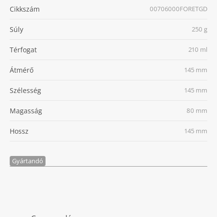
Cikkszám
00706000FORETGD
Súly
250 g
Térfogat
210 ml
Átmérő
145 mm
Szélesség
145 mm
Magasság
80 mm
Hossz
145 mm
Gyártandó