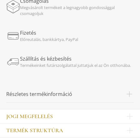
Csomagolás
Megvásárolt termékeit a legnagyobb gondossággal
csomagoljuk
Fizetés
Előreutalás, bankkártya, PayPal
Szállítás és kézbesítés
Termékeinket futárszolgálattal juttatjuk el az Ön otthonába.
Részletes termékinformáció
JOGI MEGFELELÉS
Impresszum
TERMÉK STRUKTÚRA
Kapcsolat