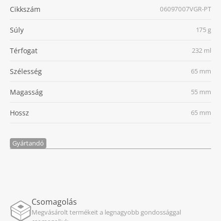
Cikkszám
06097007VGR-PT
Súly
175 g
Térfogat
232 ml
Szélesség
65 mm
Magasság
55 mm
Hossz
65 mm
Gyártandó
Csomagolás
Megvásárolt termékeit a legnagyobb gondossággal