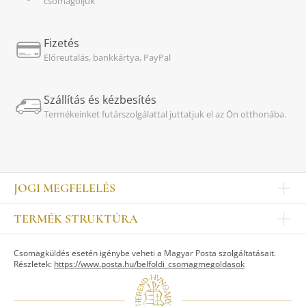
csomagoljuk
Fizetés
Előreutalás, bankkártya, PayPal
Szállítás és kézbesítés
Termékeinket futárszolgálattal juttatjuk el az Ön otthonába.
JOGI MEGFELELÉS
Impresszum
TERMÉK STRUKTÚRA
Kapcsolat
Egyéb
Munkatársak
Csomagküldés esetén igénybe veheti a Magyar Posta szolgáltatásait.
ASZTALKULTÚRA
Jogi nyilatkozat
Részletek:
https://www.posta.hu/belfoldi_csomagmegoldasok
Készletek
TI
Tálak, tálcák
Adatvédelem