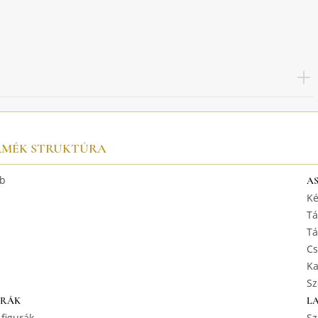
RMÉK STRUKTÚRA
b
A
Ké
Tá
Tá
Cs
Ka
Sz
URÁK
L
 figurák
Sz