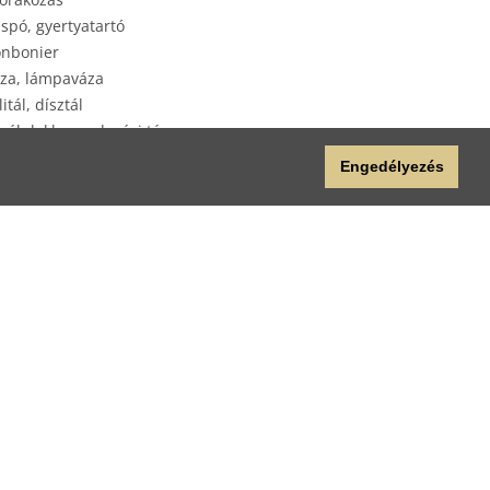
spó, gyertyatartó
nbonier
za, lámpaváza
litál, dísztál
yéb lakberendezési tárgy
plap
Engedélyezés