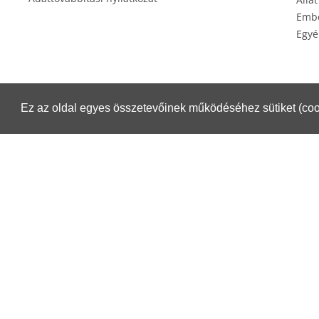
Embe
Egyé
Ez az oldal egyes összetevőinek működéséhez sütiket (coo
Éksz
Csomagküldés esetén igénybe veheti a Magyar Posta szolgáltatásait.
Részletek:
https://www.posta.hu/belfoldi_csomagmegoldasok