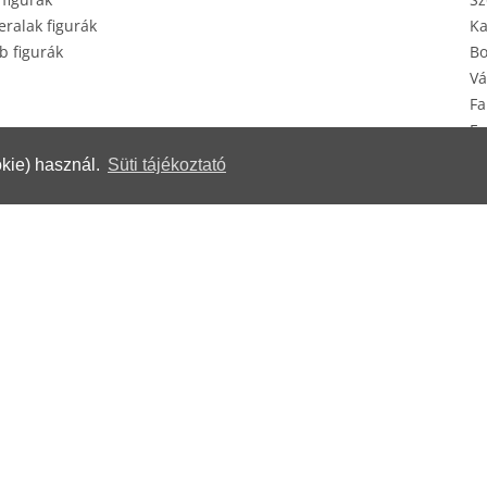
ralak figurák
Ka
b figurák
Bo
Vá
Fa
Eg
Ké
kie) használ.
Süti tájékoztató
erek
© Herendi Porcelánmanufaktúra Zrt.
www.herend.com