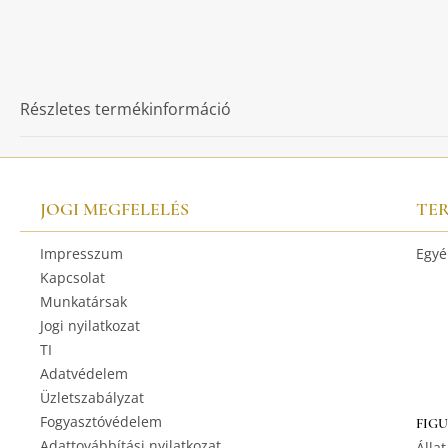
Részletes termékinformáció
JOGI MEGFELELÉS
TE
Impresszum
Egyé
Kapcsolat
Munkatársak
Jogi nyilatkozat
TI
Adatvédelem
Üzletszabályzat
Fogyasztóvédelem
FIG
Adattovábbítási nyilatkozat
Állat