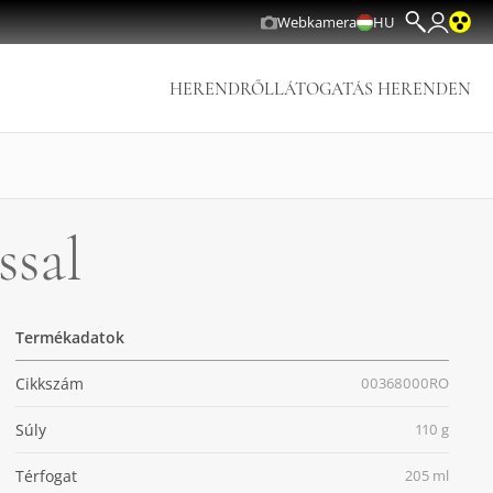
Webkamera
HU
HERENDRŐL
LÁTOGATÁS HERENDEN
ssal
Termékadatok
Cikkszám
00368000RO
Súly
110 g
Térfogat
205 ml