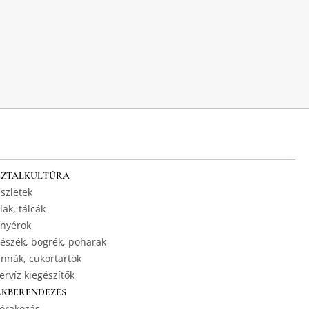
SZTALKULTÚRA
szletek
lak, tálcák
nyérok
észék, bögrék, poharak
nnák, cukortartók
ervíz kiegészítők
AKBERENDEZÉS
órakozás