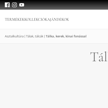
TERMÉKEK
KOLLEKCIÓK
AJÁNDÉKOK
Asztalkultúra
Tálak, tálcák
Tálka, kerek, kínai fonással
Tál