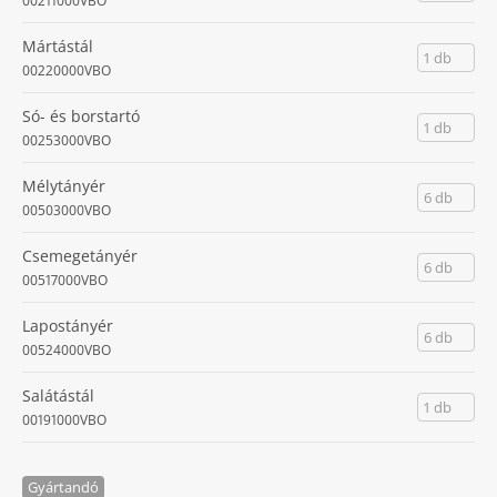
00211000VBO
Mártástál
1 db
00220000VBO
Só- és borstartó
1 db
00253000VBO
Mélytányér
6 db
00503000VBO
Csemegetányér
6 db
00517000VBO
Lapostányér
6 db
00524000VBO
Salátástál
1 db
00191000VBO
Gyártandó