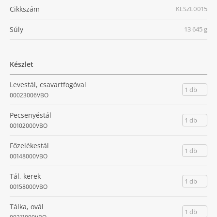
Cikkszám
KESZL0015
Súly
13 645 g
Készlet
Levestál, csavartfogóval
1 db
00023006VBO
Pecsenyéstál
1 db
00102000VBO
Főzelékestál
1 db
00148000VBO
Tál, kerek
1 db
00158000VBO
Tálka, ovál
1 db