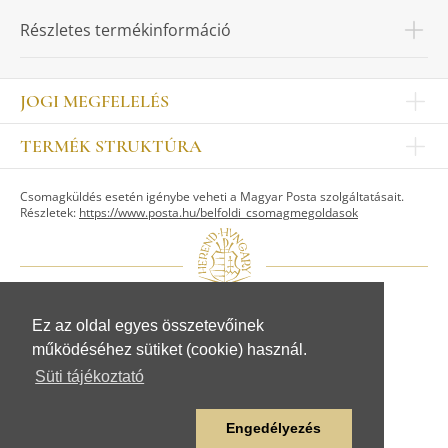
Részletes termékinformáció
JOGI MEGFELELÉS
Impresszum
TERMÉK STRUKTÚRA
Kapcsolat
Egyéb
Munkatársak
Csomagküldés esetén igénybe veheti a Magyar Posta szolgáltatásait.
ASZTALKULTÚRA
Jogi nyilatkozat
Részletek:
https://www.posta.hu/belfoldi_csomagmegoldasok
Készletek
TI
Tálak, tálcák
Adatvédelem
Tányérok
Üzletszabályzat
Csészék, bögrék, poharak
Fogyasztóvédelem
Kannák, cukortartók
Adattovábbítási nyilatkozat
Ez az oldal egyes összetevőinek
© Herendi Porcelánmanufaktúra Zrt.
Szervíz kiegészítők
működéséhez sütiket (cookie) használ.
www.herend.com
FIGURÁK
Süti tájékoztató
Állat figurák
Emberalak figurák
Engedélyezés
Egyéb figurák