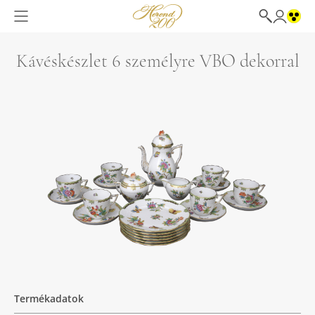
Kávéskészlet 6 személyre VBO dekorral
Termékadatok