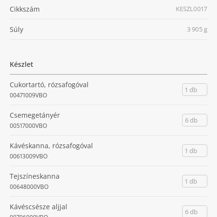
Cikkszám
KESZL0017
Súly
3 905 g
Készlet
Cukortartó, rózsafogóval
1 db
00471009VBO
Csemegetányér
6 db
00517000VBO
Kávéskanna, rózsafogóval
1 db
00613009VBO
Tejszíneskanna
1 db
00648000VBO
Kávéscsésze aljjal
6 db