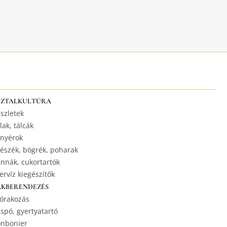
SZTALKULTÚRA
szletek
lak, tálcák
nyérok
észék, bögrék, poharak
nnák, cukortartók
ervíz kiegészítők
AKBERENDEZÉS
órakozás
spó, gyertyatartó
nbonier