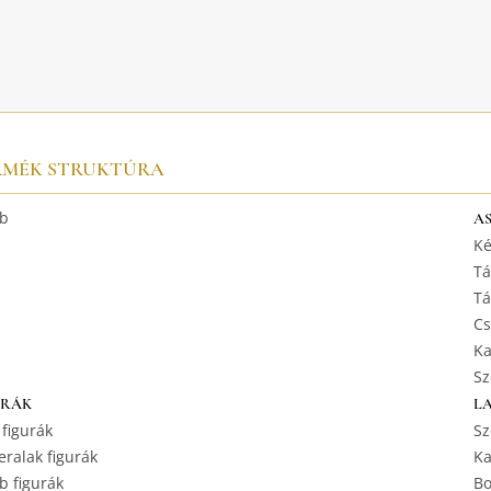
RMÉK STRUKTÚRA
b
A
Ké
Tá
Tá
Cs
Ka
Sz
URÁK
L
 figurák
Sz
ralak figurák
Ka
b figurák
Bo