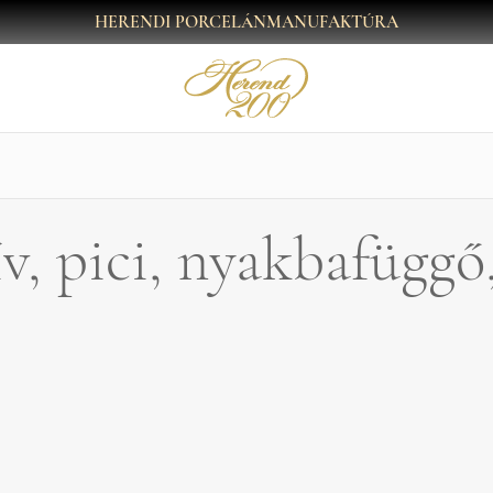
HERENDI PORCELÁNMANUFAKTÚRA
ív, pici, nyakbafüggő