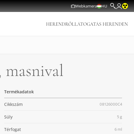
Webkamera
HU
HERENDRŐL
LÁTOGATÁS HERENDEN
, masnival
Termékadatok
Cikkszám
08126000C4
Súly
5 g
Térfogat
6 ml