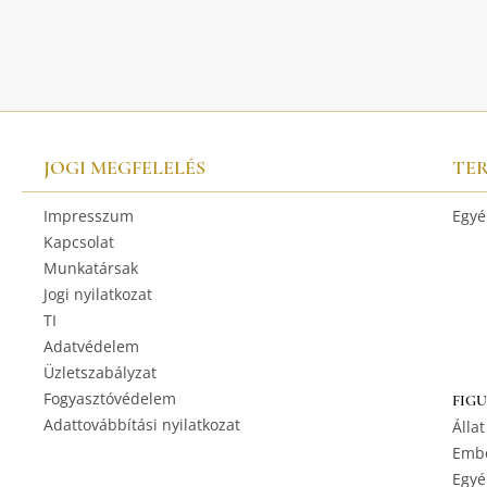
JOGI MEGFELELÉS
TE
Impresszum
Egyé
Kapcsolat
Munkatársak
Jogi nyilatkozat
TI
Adatvédelem
Üzletszabályzat
Fogyasztóvédelem
FIG
Adattovábbítási nyilatkozat
Állat
Embe
Egyé