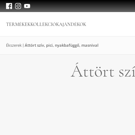
TERMÉKEK
KOLLEKCIÓK
AJÁNDÉKOK
Ékszerek
Áttört szív, pici, nyakbafüggő, masnival
Áttört sz