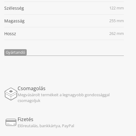
Szélesség
122 mm
Magasság
255 mm
Hossz
262 mm
Gyártandó
Csomagolás
Megvásárolt termékeit a legnagyobb gondossággal
csomagoljuk
Fizetés
Előreutalás, bankkártya, PayPal