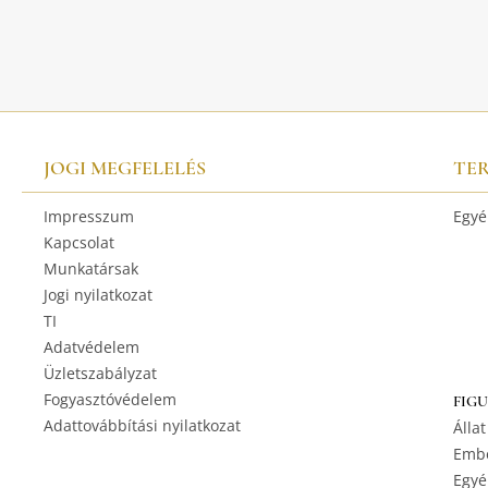
JOGI MEGFELELÉS
TE
Impresszum
Egyé
Kapcsolat
Munkatársak
Jogi nyilatkozat
TI
Adatvédelem
Üzletszabályzat
Fogyasztóvédelem
FIG
Adattovábbítási nyilatkozat
Állat
Embe
Egyé