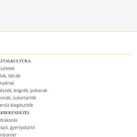
SZTALKULTÚRA
szletek
lak, tálcák
nyérok
észék, bögrék, poharak
nnák, cukortartók
ervíz kiegészítők
AKBERENDEZÉS
órakozás
spó, gyertyatartó
nbonier