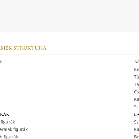
RMÉK STRUKTÚRA
b
A
Ké
Tá
Tá
Cs
Ka
Sz
URÁK
L
 figurák
Sz
ralak figurák
Ka
b figurák
Bo