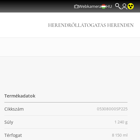
Webkamera
HU
HERENDRŐL
LÁTOGATÁS HERENDEN
Termékadatok
Cikkszám
05308000SP225
Súly
1 240 g
Térfogat
8 150 ml