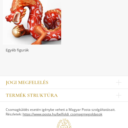
Egyéb figurák
JOGI MEGFELELÉS
Impresszum
TERMÉK STRUKTÚRA
Kapcsolat
Egyéb
Munkatársak
Csomagküldés esetén igénybe veheti a Magyar Posta szolgáltatásait.
ASZTALKULTÚRA
Jogi nyilatkozat
Részletek:
https://www.posta.hu/belfoldi_csomagmegoldasok
Készletek
TI
Tálak, tálcák
Adatvédelem