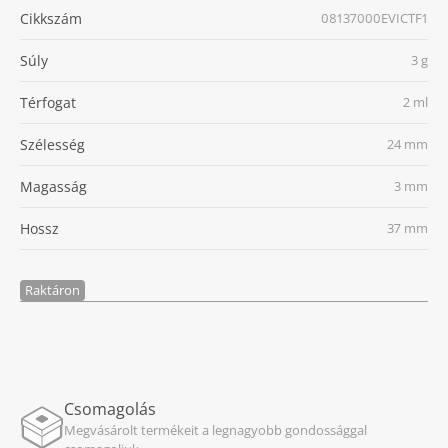
Cikkszám
08137000EVICTF1
Súly
3 g
Térfogat
2 ml
Szélesség
24 mm
Magasság
3 mm
Hossz
37 mm
Raktáron
Csomagolás
Megvásárolt termékeit a legnagyobb gondossággal