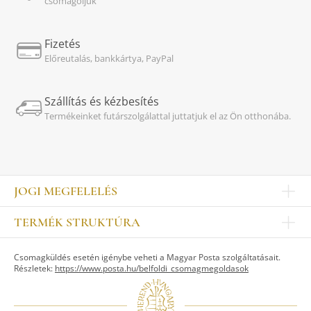
csomagoljuk
Fizetés
Előreutalás, bankkártya, PayPal
Szállítás és kézbesítés
Termékeinket futárszolgálattal juttatjuk el az Ön otthonába.
JOGI MEGFELELÉS
Impresszum
TERMÉK STRUKTÚRA
Kapcsolat
Egyéb
Munkatársak
Csomagküldés esetén igénybe veheti a Magyar Posta szolgáltatásait.
ASZTALKULTÚRA
Jogi nyilatkozat
Részletek:
https://www.posta.hu/belfoldi_csomagmegoldasok
Készletek
TI
Tálak, tálcák
Adatvédelem