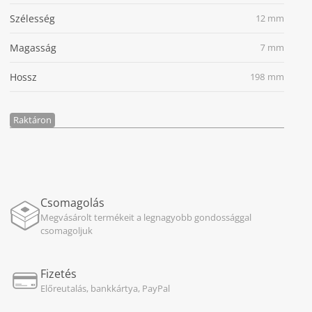
Szélesség
12 mm
Magasság
7 mm
Hossz
198 mm
Raktáron
Csomagolás
Megvásárolt termékeit a legnagyobb gondossággal
csomagoljuk
Fizetés
Előreutalás, bankkártya, PayPal