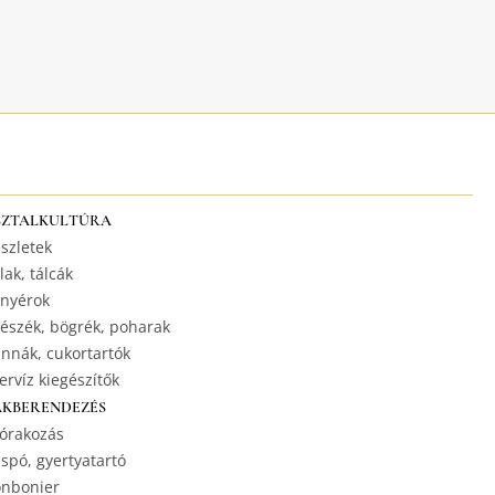
SZTALKULTÚRA
szletek
lak, tálcák
nyérok
észék, bögrék, poharak
nnák, cukortartók
ervíz kiegészítők
AKBERENDEZÉS
órakozás
spó, gyertyatartó
nbonier