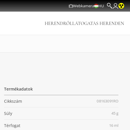
Webkamera
HU
HERENDRŐL
LÁTOGATÁS HERENDEN
Termékadatok
Cikkszám
08163091RO
Súly
45 g
Térfogat
16 ml