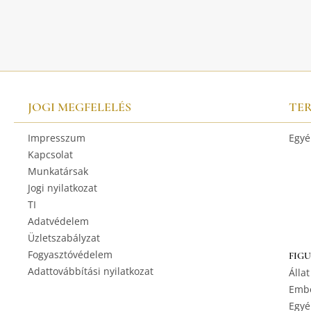
JOGI MEGFELELÉS
TE
Impresszum
Egyé
Kapcsolat
Munkatársak
Jogi nyilatkozat
TI
Adatvédelem
Üzletszabályzat
Fogyasztóvédelem
FIG
Adattovábbítási nyilatkozat
Állat
Embe
Egyé