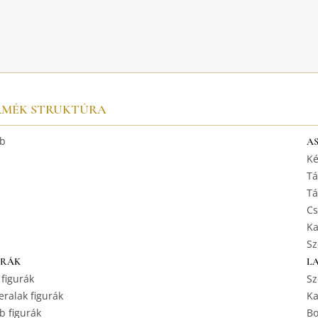
RMÉK STRUKTÚRA
b
A
Ké
Tá
Tá
Cs
Ka
Sz
URÁK
L
 figurák
Sz
ralak figurák
Ka
b figurák
Bo