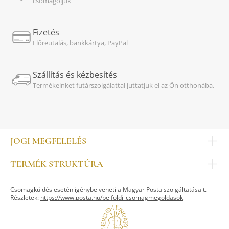
csomagoljuk
Fizetés
Előreutalás, bankkártya, PayPal
Szállítás és kézbesítés
Termékeinket futárszolgálattal juttatjuk el az Ön otthonába.
JOGI MEGFELELÉS
Impresszum
TERMÉK STRUKTÚRA
Kapcsolat
Egyéb
Munkatársak
Csomagküldés esetén igénybe veheti a Magyar Posta szolgáltatásait.
ASZTALKULTÚRA
Jogi nyilatkozat
Részletek:
https://www.posta.hu/belfoldi_csomagmegoldasok
Készletek
TI
Tálak, tálcák
Adatvédelem