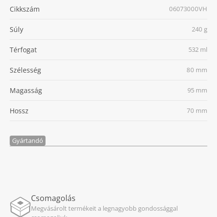
Cikkszám
06073000VH
Súly
240 g
Térfogat
532 ml
Szélesség
80 mm
Magasság
95 mm
Hossz
70 mm
Gyártandó
Csomagolás
Megvásárolt termékeit a legnagyobb gondossággal