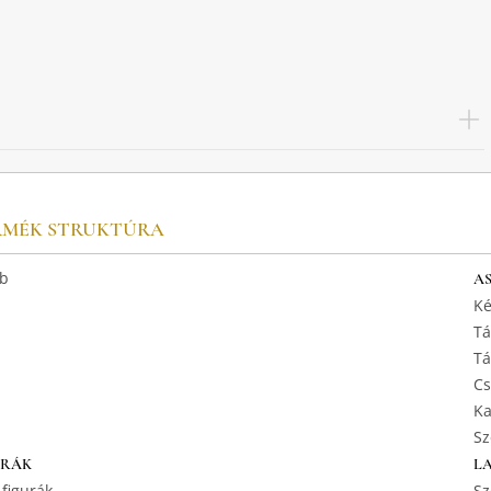
RMÉK STRUKTÚRA
b
A
Ké
Tá
Tá
Cs
Ka
Sz
URÁK
L
 figurák
Sz