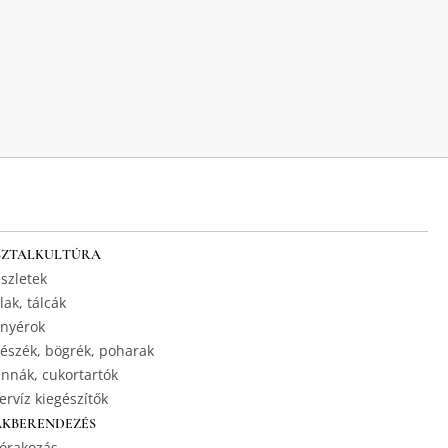
SZTALKULTÚRA
szletek
lak, tálcák
nyérok
észék, bögrék, poharak
nnák, cukortartók
ervíz kiegészítők
AKBERENDEZÉS
órakozás