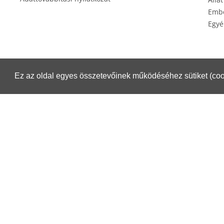
Embe
Egyé
Ez az oldal egyes összetevőinek működéséhez sütiket (coo
Éksz
Csomagküldés esetén igénybe veheti a Magyar Posta szolgáltatásait.
Részletek:
https://www.posta.hu/belfoldi_csomagmegoldasok