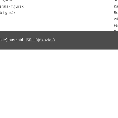
ralak figurák
Ka
b figurák
Bo
Vá
Fa
Eg
Ké
kie) használ.
Süti tájékoztató
erek
© Herendi Porcelánmanufaktúra Zrt.
www.herend.com