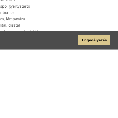
spó, gyertyatartó
nbonier
za, lámpaváza
litál, dísztál
yéb lakberendezési tárgy
plap
Engedélyezés