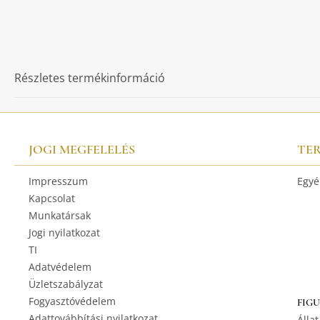
Részletes termékinformáció
JOGI MEGFELELÉS
TE
Impresszum
Egyé
Kapcsolat
Munkatársak
Jogi nyilatkozat
TI
Adatvédelem
Üzletszabályzat
Fogyasztóvédelem
FIG
Adattovábbítási nyilatkozat
Állat