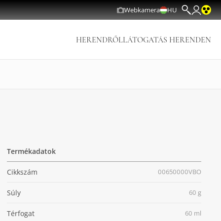
Webkamera
HU
HERENDRŐL
LÁTOGATÁS HERENDEN
Termékadatok
Cikkszám
00650000VBO
Súly
60 g
Térfogat
60 ml