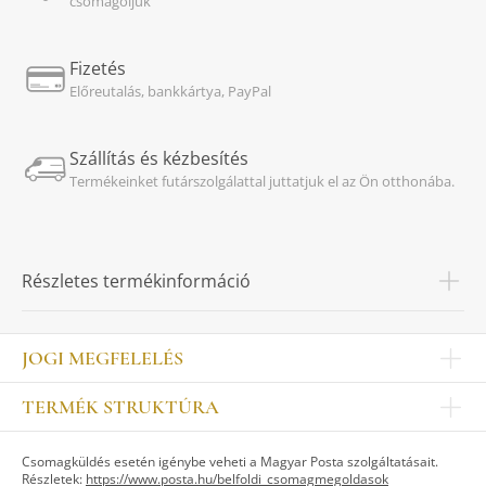
csomagoljuk
Fizetés
Előreutalás, bankkártya, PayPal
Szállítás és kézbesítés
Termékeinket futárszolgálattal juttatjuk el az Ön otthonába.
Részletes termékinformáció
JOGI MEGFELELÉS
Impresszum
TERMÉK STRUKTÚRA
Kapcsolat
Egyéb
Munkatársak
Csomagküldés esetén igénybe veheti a Magyar Posta szolgáltatásait.
ASZTALKULTÚRA
Jogi nyilatkozat
Részletek:
https://www.posta.hu/belfoldi_csomagmegoldasok