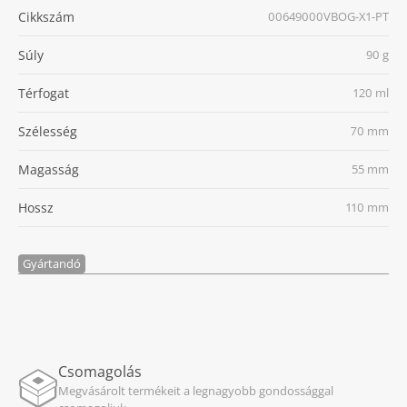
Cikkszám
00649000VBOG-X1-PT
Súly
90 g
Térfogat
120 ml
Szélesség
70 mm
Magasság
55 mm
Hossz
110 mm
Gyártandó
Csomagolás
Megvásárolt termékeit a legnagyobb gondossággal