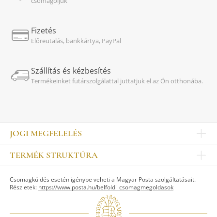
csomagoljuk
Fizetés
Előreutalás, bankkártya, PayPal
Szállítás és kézbesítés
Termékeinket futárszolgálattal juttatjuk el az Ön otthonába.
JOGI MEGFELELÉS
Impresszum
TERMÉK STRUKTÚRA
Kapcsolat
Egyéb
Munkatársak
Csomagküldés esetén igénybe veheti a Magyar Posta szolgáltatásait.
ASZTALKULTÚRA
Jogi nyilatkozat
Részletek:
https://www.posta.hu/belfoldi_csomagmegoldasok
Készletek
TI
Tálak, tálcák
Adatvédelem