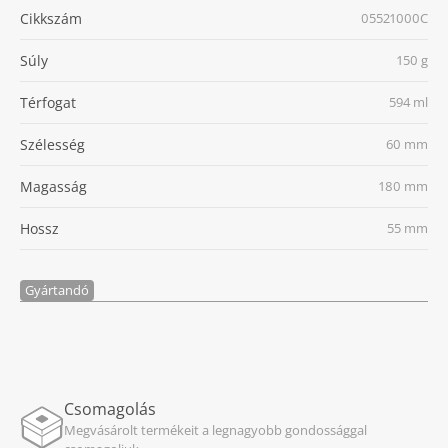
Cikkszám
05521000C
Súly
150 g
Térfogat
594 ml
Szélesség
60 mm
Magasság
180 mm
Hossz
55 mm
Gyártandó
Csomagolás
Megvásárolt termékeit a legnagyobb gondossággal