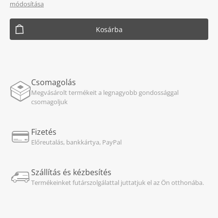
módosítása
Kosárba
Csomagolás
Megvásárolt termékeit a legnagyobb gondossággal
csomagoljuk
Fizetés
Előreutalás, bankkártya, PayPal
Szállítás és kézbesítés
Termékeinket futárszolgálattal juttatjuk el az Ön otthonába.