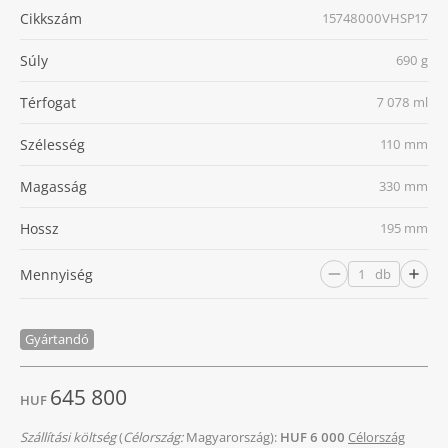
Cikkszám
15748000VHSP17
Súly
690 g
Térfogat
7 078 ml
Szélesség
110 mm
Magasság
330 mm
Hossz
195 mm
Mennyiség
db
Gyártandó
645 800
HUF
Szállítási költség
(
Célország:
Magyarország):
HUF 6 000
Célország