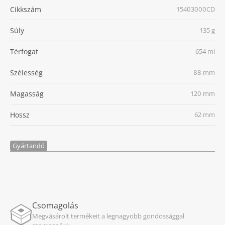
Cikkszám
15403000CD
Súly
135 g
Térfogat
654 ml
Szélesség
88 mm
Magasság
120 mm
Hossz
62 mm
Gyártandó
Csomagolás
Megvásárolt termékeit a legnagyobb gondossággal