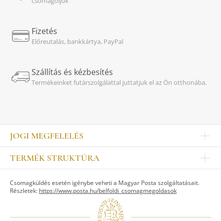
csomagoljuk
Fizetés
Előreutalás, bankkártya, PayPal
Szállítás és kézbesítés
Termékeinket futárszolgálattal juttatjuk el az Ön otthonába.
JOGI MEGFELELÉS
Impresszum
TERMÉK STRUKTÚRA
Kapcsolat
Egyéb
Munkatársak
Csomagküldés esetén igénybe veheti a Magyar Posta szolgáltatásait.
ASZTALKULTÚRA
Jogi nyilatkozat
Részletek:
https://www.posta.hu/belfoldi_csomagmegoldasok
Készletek
TI
Tálak, tálcák
Adatvédelem