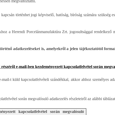
hessen megváltoztatni.
kapcsán történhet jogi képviselő, hatóság, bíróság számára szükség es
okhoz a Herendi Porcelánmanufaktúra Zrt. jogosultsággal rendelkező m
rténő adatkezeléseket is, amelyekről a jelen tájékoztatótól forma
t részéről e-mail-ben kezdeményezett kapcsolatfelvétel során megva
ail-t küld kapcsolatfelvételi szándékkal, akkor ahhoz személyes ad
atfelvétel során megvalósuló adatkezelés részleteiről az alábbi táblázat 
ményezett kapcsolatfelvétel során megvalósuló