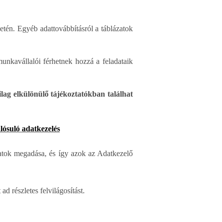
etén. Egyéb adattovábbításról a táblázatok
unkavállalói férhetnek hozzá a feladataik
ilag elkülönülő tájékoztatókban találhat
lósuló adatkezelés
atok megadása, és így azok az Adatkezelő
ad részletes felvilágosítást.