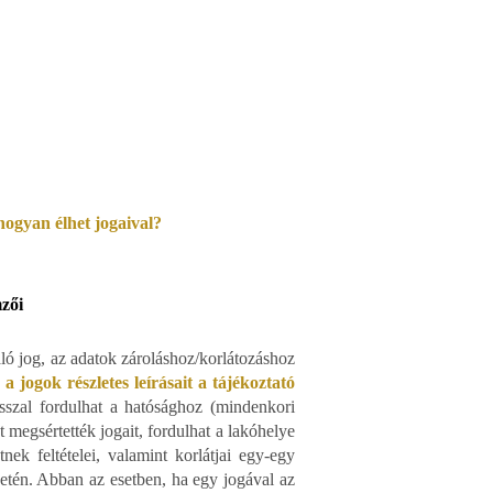
 hogyan élhet jogaival?
zői
való jog, az adatok zároláshoz/korlátozáshoz
 a jogok részletes leírásait a tájékoztató
asszal fordulhat a hatósághoz (mindenkori
nt megsértették jogait, fordulhat a lakóhelye
nek feltételei, valamint korlátjai egy-egy
setén. Abban az esetben, ha egy jogával az