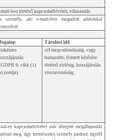
e-mail-ben történő kapcsolatfelvétel, válaszadás
s személy, aki e-mail-ben megadott adatokkal
onosított
Jogalap
Tárolási idő
önkéntes
cél megvalósulásáig, vagy
hozzájárulás
hamarabb, érintett kérésére
(GDPR 6. cikk (1)
történő törlésig, hozzájárulás
a) pontja)
visszavonásáig
l-es kapcsolatfelvétel már létrejött megállapodás
valósul meg, úgy természetes személy partner, ügyfél