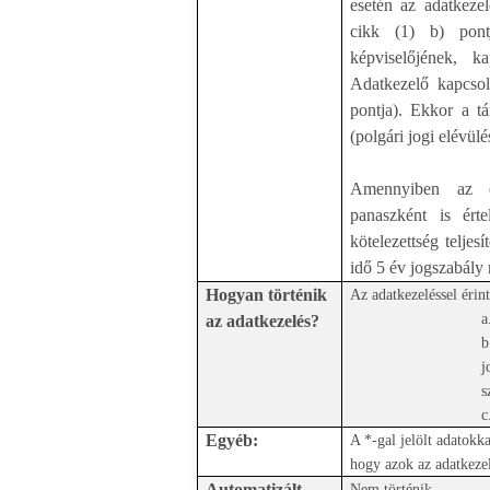
esetén az adatkeze
cikk (1) b) pont
képviselőjének, k
Adatkezelő kapcsol
pontja). Ekkor a t
(polgári jogi elévülé
Amennyiben az e-m
panaszként is ért
kötelezettség teljes
idő 5 év jogszabály 
Hogyan történik
Az adatkezeléssel érin
a
az adatkezelés?
b
j
s
c
Egyéb:
A *-gal jelölt adatokk
hogy azok az adatkeze
Automatizált
Nem történik.