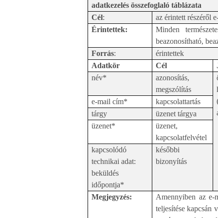
adatkezelés összefoglaló táblázata
Cél
:
az érintett részéről 
Érintettek:
Minden természete
beazonosítható, beaz
Forrás
:
érintettek
Adatkör
Cél
név*
azonosítás,
megszólítás
e-mail cím*
kapcsolattartás
tárgy
üzenet tárgya
üzenet*
üzenet,
kapcsolatfelvétel
kapcsolódó
későbbi
technikai adat:
bizonyítás
beküldés
időpontja*
Megjegyzés:
Amennyiben az e-mai
teljesítése kapcsán 