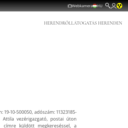
Webkamera
HU
HERENDRŐL
LÁTOGATÁS HERENDEN
m: 19-10-500050, adószám: 11323185-
n Attila vezérigazgató, postai úton
m
címre küldött megkereséssel, a