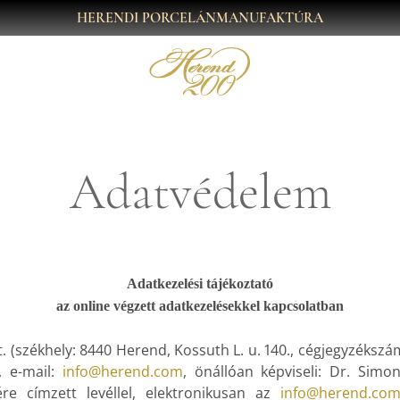
HERENDI PORCELÁNMANUFAKTÚRA
Adatvédelem
Adatkezelési tájékoztató
az online végzett adatkezelésekkel kapcsolatban
 (székhely: 8440 Herend, Kossuth L. u. 140., cégjegyzékszá
, e-mail:
info@herend.com
, önállóan képviseli: Dr. Simo
re címzett levéllel, elektronikusan az
info@herend.co