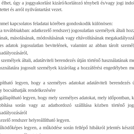
 élhet, úgy a joggyakorlást kizáró/korlátozó ténybeli és/vagy jogi ind
tettet és arról nyilvántartást vezet.
mmel kapcsolatos feladatai körében gondoskodik különösen:
(a továbbiakban: adatkezelő rendszer) jogosulatlan személyek általi ho
sának, másolásának, módosításának vagy eltávolításának megakadályozá
es adatok jogosulatlan bevitelének, valamint az abban tárolt szemé
adályozásáról,
 személyek általi, adatátviteli berendezés útján történő használatának 
asználatára jogosult személyek kizárólag a hozzáférési engedélyben m
apítható legyen, hogy a személyes adatokat adatátviteli berendezés 
gy bocsáthatják rendelkezésére
egállapítható legyen, hogy mely személyes adatokat, mely időpontban, ki
bítása során vagy az adathordozó szállítása közben történő jog
kadályozásáról
ezelő rendszer helyreállítható legyen.
űködőképes legyen, a működése során fellépő hibákról jelentés készül