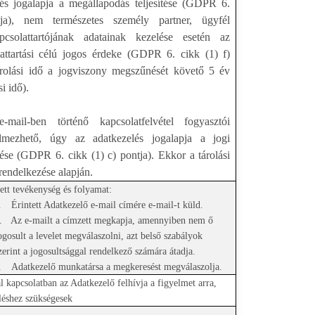
lés jogalapja a megállapodás teljesítése (GDPR 6.
ja), nem természetes személy partner, ügyfél
apcsolattartójának adatainak kezelése esetén az
attartási célú jogos érdeke (GDPR 6. cikk (1) f)
árolási idő a jogviszony megszűnését követő 5 év
si idő).
ail-ben történő kapcsolatfelvétel fogyasztói
elmezhető, úgy az adatkezelés jogalapja a jogi
ítése (GDPR 6. cikk (1) c) pontja). Ekkor a tárolási
rendelkezése alapján.
tett tevékenység és folyamat:
.
Érintett Adatkezelő e-mail címére e-mail-t küld.
.
Az e-mailt a címzett megkapja, amennyiben nem ő
ogosult a levelet megválaszolni, azt belső szabályok
zerint a jogosultsággal rendelkező számára átadja.
.
Adatkezelő munkatársa a megkeresést megválaszolja.
al kapcsolatban az Adatkezelő felhívja a figyelmet arra,
léshez szükségesek