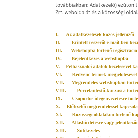
továbbiakban: Adatkezelő) ezúton t
Zrt. weboldalát és a közösségi olda
I.
Az adatkezelések közös jellemzői
II.
Érintett részéről e-mail-ben ke
III.
Webshopba történő regisztráció
IV.
Bejelentkezés a webshopba
V.
Felhasználói adatok kezelésével ka
VI.
Kedvenc termék megjelölésével 
VII.
Megrendelés webshopban történ
VIII.
Porcelánfestő-kurzusra történ
IX.
Csoportos idegenvezetésre törté
X.
Előfizetői megrendeléssel kapcsola
XI.
Közösségi oldalakon történő kap
XII.
Álláshirdetésre vagy jelentkezői
XIII.
Sütikezelés