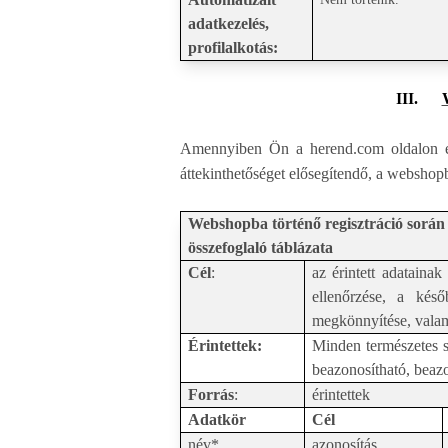
adatkezelés,
profilalkotás:
III.
Amennyiben Ön a herend.com oldalon elé
áttekinthetőséget elősegítendő, a webshopba
Webshopba történő regisztráció során
összefoglaló táblázata
Cél
:
az érintett adatainak
ellenőrzése, a kés
megkönnyítése, valami
Érintettek:
Minden természetes s
beazonosítható, beazo
Forrás
:
érintettek
Adatkör
Cél
név*
azonosítás,