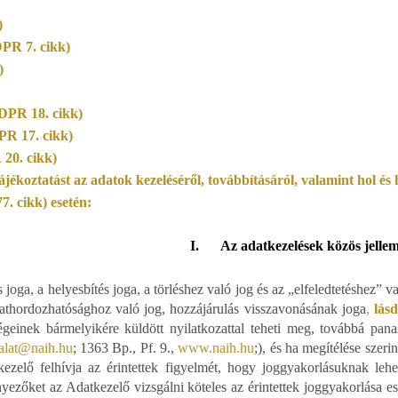
)
PR 7. cikk)
)
GDPR 18. cikk)
DPR 17. cikk)
20. cikk)
tájékoztatást az adatok kezeléséről, továbbításáról, valamint hol és
. cikk) esetén:
I.
Az adatkezelések közös jellem
s joga, a helyesbítés joga, a törléshez való jog és az „elfeledtetéshez” 
adathordozhatósághoz való jog, hozzájárulás visszavonásának joga
,
lásd
ségeinek bármelyikére küldött nyilatkozattal teheti meg, továbbá pan
alat@naih.hu
; 1363 Bp., Pf. 9.,
www.naih.hu
;
), és ha megítélése szeri
kezelő felhívja az érintettek figyelmét, hogy joggyakorlásuknak lehet
nyezőket az Adatkezelő vizsgálni köteles az érintettek joggyakorlása e