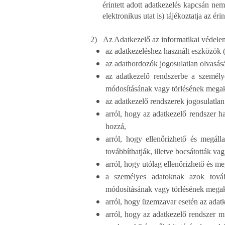
érintett adott adatkezelés kapcsán nem
elektronikus utat is) tájékoztatja az érin
2)
Az Adatkezelő az informatikai védele
az adatkezeléshez használt eszközök 
az adathordozók jogosulatlan olvasá
az adatkezelő rendszerbe a személy
módosításának vagy törlésének megak
az adatkezelő rendszerek jogosulatlan
arról, hogy az adatkezelő rendszer h
hozzá,
arról, hogy ellenőrizhető és megáll
továbbíthatják, illetve bocsátották va
arról, hogy utólag ellenőrizhető és m
a személyes adatoknak azok továb
módosításának vagy törlésének mega
arról, hogy üzemzavar esetén az adatk
arról, hogy az adatkezelő rendszer m