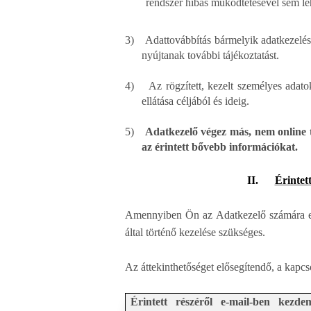
rendszer hibás működtetésével sem le
3)
Adattovábbítás bármelyik adatkezelés 
nyújtanak további tájékoztatást.
4)
Az rögzített, kezelt személyes adat
ellátása céljából és ideig.
5)
Adatkezelő végez más, nem online tö
az érintett bővebb információkat.
II.
Érintet
Amennyiben Ön az Adatkezelő számára e-m
által történő kezelése szükséges.
Az áttekinthetőséget elősegítendő, a kapcsol
Érintett részéről e-mail-ben kezde