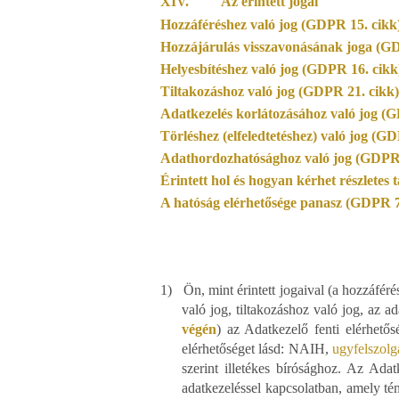
XIV.
Az érintett jogai
Hozzáféréshez való jog (GDPR 15. cikk
Hozzájárulás visszavonásának joga (GD
Helyesbítéshez való jog (GDPR 16. cikk
Tiltakozáshoz való jog (GDPR 21. cikk)
Adatkezelés korlátozásához való jog (
Törléshez (elfeledtetéshez) való jog (G
Adathordozhatósághoz való jog (GDPR 
Érintett hol és hogyan kérhet részletes 
A hatóság elérhetősége panasz (GDPR 77
1)
Ön, mint érintett jogaival (a hozzáféré
való jog, tiltakozáshoz való jog, az 
végén
) az Adatkezelő fenti elérhető
elérhetőséget lásd: NAIH,
ugyfelszolg
szerint illetékes bírósághoz. Az Adat
adatkezeléssel kapcsolatban, amely té