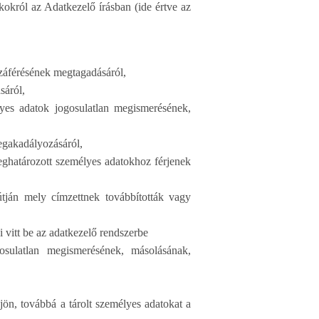
okokról az Adatkezelő írásban (ide értve az
zzáférésének megtagadásáról,
sáról,
lyes adatok jogosulatlan megismerésének,
megakadályozásáról,
eghatározott személyes adatokhoz férjenek
útján mely címzettnek továbbították vagy
 vitt be az adatkezelő rendszerbe
osulatlan megismerésének, másolásának,
jön, továbbá a tárolt személyes adatokat a