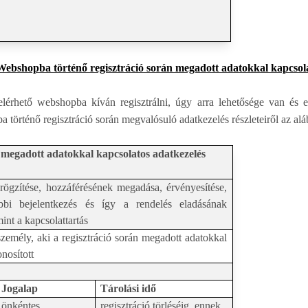
Webshopba történő regisztráció során megadott adatokkal kapcsola
rhető webshopba kíván regisztrálni, úgy arra lehetősége van és ez
 történő regisztráció során megvalósuló adatkezelés részleteiről az alább
 megadott adatokkal kapcsolatos adatkezelés
 rögzítése, hozzáférésének megadása, érvényesítése,
őbbi bejelentkezés és így a rendelés eladásának
nt a kapcsolattartás
zemély, aki a regisztráció során megadott adatokkal
nosított
Jogalap
Tárolási idő
önkéntes
regisztráció törléséig, ennek