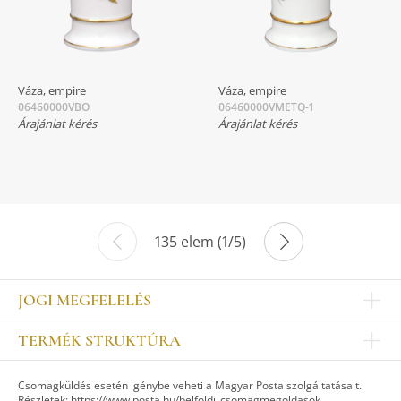
Váza, empire
Váza, empire
06460000VBO
06460000VMETQ-1
Árajánlat kérés
Árajánlat kérés
135 elem (1/5)
JOGI MEGFELELÉS
Impresszum
TERMÉK STRUKTÚRA
Kapcsolat
Egyéb
Munkatársak
Csomagküldés esetén igénybe veheti a Magyar Posta szolgáltatásait.
ASZTALKULTÚRA
Jogi nyilatkozat
Részletek:
https://www.posta.hu/belfoldi_csomagmegoldasok