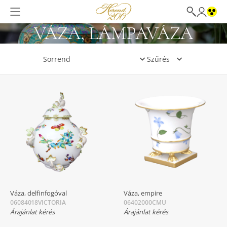
VÁZA, LÁMPAVÁZA
Szűrés
Váza, delfinfogóval
Váza, empire
06084018VICTORIA
06402000CMU
Árajánlat kérés
Árajánlat kérés