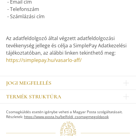
- Email cím
- Telefonszám
- Számlázási cím
Az adatfeldolgozó által végzett adatfeldolgozási
tevékenység jellege és célja a SimplePay Adatkezelési
tájékoztatóban, az alábbi linken tekinthető meg:
https://simplepay.hu/vasarlo-aff/
JOGI MEGFELELÉS
Impresszum
TERMÉK STRUKTÚRA
Kapcsolat
Egyéb
Munkatársak
Csomagküldés esetén igénybe veheti a Magyar Posta szolgáltatásait.
ASZTALKULTÚRA
Jogi nyilatkozat
Részletek:
https://www.posta.hu/belfoldi_csomagmegoldasok
Készletek
TI
Tálak, tálcák
Adatvédelem