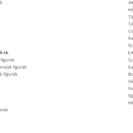
b
A
Ké
Tá
Tá
Cs
Ka
Sz
URÁK
L
 figurák
Sz
ralak figurák
Ka
b figurák
Bo
Vá
Fa
Eg
Ké
erek