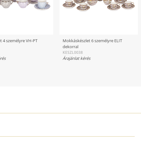
t 4 személyre VH-PT
Mokkáskészlet 6 személyre ELIT
l
dekorral
KESZL0038
érés
Árajánlat kérés