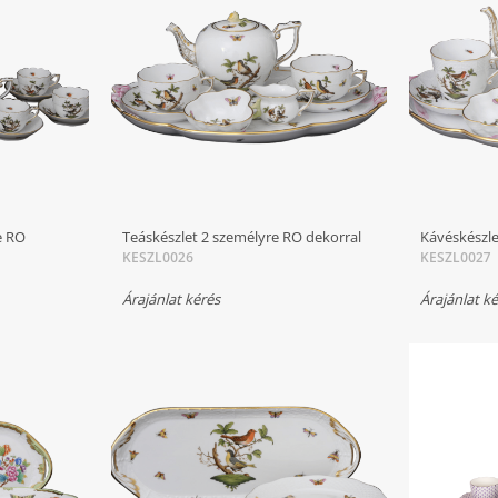
e RO
Teáskészlet 2 személyre RO dekorral
Kávéskészle
KESZL0026
KESZL0027
Árajánlat kérés
Árajánlat k