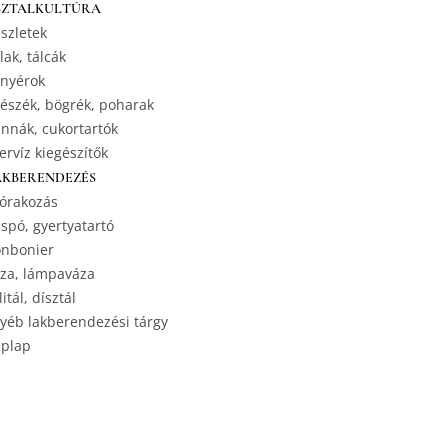
SZTALKULTÚRA
szletek
lak, tálcák
nyérok
észék, bögrék, poharak
nnák, cukortartók
ervíz kiegészítők
AKBERENDEZÉS
órakozás
spó, gyertyatartó
nbonier
za, lámpaváza
litál, dísztál
yéb lakberendezési tárgy
plap