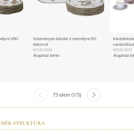
mélyre VBO
Süteményes készlet 6 személyre RO
Kávéskészle
dekorral
variációkka
KESZL0036
KESZL0037
Árajánlat kérés
Árajánlat k
73 elem (1/3)
RMÉK STRUKTÚRA