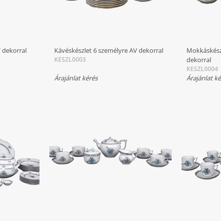
 dekorral
Kávéskészlet 6 személyre AV dekorral
Mokkáskész
KESZL0003
dekorral
KESZL0004
Árajánlat kérés
Árajánlat k