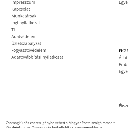
Impresszum
Egyé
Kapcsolat
Munkatársak
Jogi nyilatkozat
TI
Adatvédelem
Üzletszabályzat
Fogyasztóvédelem
FIG
Adattovábbítási nyilatkozat
Állat
Embe
Egyé
Éksz
Csomagküldés esetén igénybe veheti a Magyar Posta szolgáltatásait.
Részletek:
https://www.posta.hu/belfoldi_csomagmegoldasok