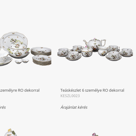
 személyre RO dekorral
Teáskészlet 6 személye RO dekorral
KESZL0023
érés
Árajánlat kérés