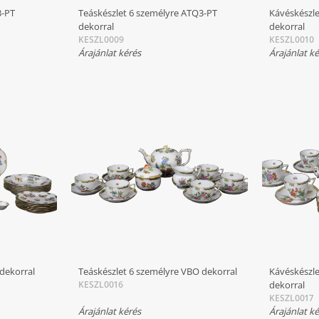
3-PT
Teáskészlet 6 személyre ATQ3-PT
Kávéskészl
dekorral
dekorral
KESZL0009
KESZL0010
Árajánlat kérés
Árajánlat k
dekorral
Teáskészlet 6 személyre VBO dekorral
Kávéskészl
KESZL0016
dekorral
KESZL0017
Árajánlat kérés
Árajánlat k