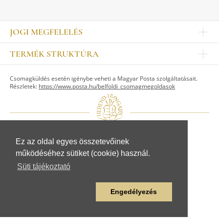
JOGI MEGFELELÉS
Impresszum
TERMÉK STRUKTÚRA
Kapcsolat
Egyéb
Munkatársak
Csomagküldés esetén igénybe veheti a Magyar Posta szolgáltatásait.
ASZTALKULTÚRA
Jogi nyilatkozat
Részletek:
https://www.posta.hu/belfoldi_csomagmegoldasok
Készletek
TI
Tálak, tálcák
Adatvédelem
Tányérok
Üzletszabályzat
Csészék, bögrék, poharak
Fogyasztóvédelem
Kannák, cukortartók
Adattovábbítási nyilatkozat
Ez az oldal egyes összetevőinek
© Herendi Porcelánmanufaktúra Zrt.
Szervíz kiegészítők
működéséhez sütiket (cookie) használ.
www.herend.com
FIGURÁK
Süti tájékoztató
Állat figurák
Emberalak figurák
Engedélyezés
Egyéb figurák
LAKBERENDEZÉS