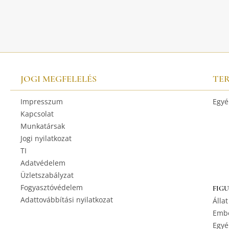
JOGI MEGFELELÉS
TE
Impresszum
Egyé
Kapcsolat
Munkatársak
Jogi nyilatkozat
TI
Adatvédelem
Üzletszabályzat
Fogyasztóvédelem
FIG
Adattovábbítási nyilatkozat
Állat
Embe
Egyé