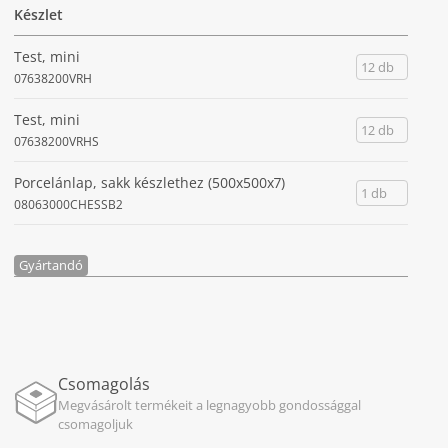
Készlet
Test, mini
12 db
07638200VRH
Test, mini
12 db
07638200VRHS
Porcelánlap, sakk készlethez (500x500x7)
1 db
08063000CHESSB2
Gyártandó
Csomagolás
Megvásárolt termékeit a legnagyobb gondossággal
csomagoljuk