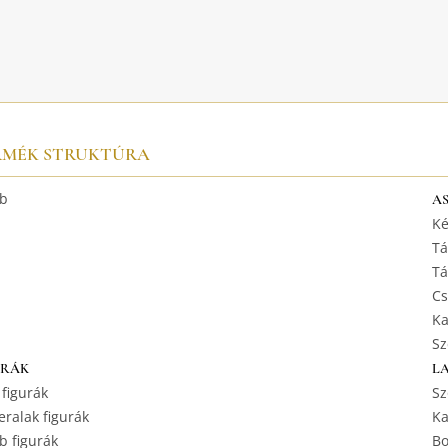
RMÉK STRUKTÚRA
b
A
Ké
Tá
Tá
Cs
Ka
Sz
URÁK
L
 figurák
Sz
ralak figurák
Ka
b figurák
Bo