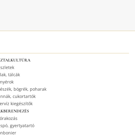
SZTALKULTÚRA
szletek
lak, tálcák
nyérok
észék, bögrék, poharak
nnák, cukortartók
ervíz kiegészítők
AKBERENDEZÉS
órakozás
spó, gyertyatartó
nbonier