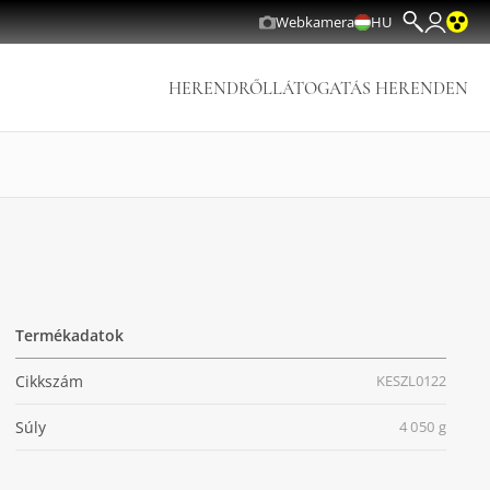
Webkamera
HU
HERENDRŐL
LÁTOGATÁS HERENDEN
Termékadatok
Cikkszám
KESZL0122
Súly
4 050 g