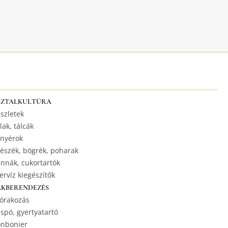
SZTALKULTÚRA
szletek
lak, tálcák
nyérok
észék, bögrék, poharak
nnák, cukortartók
ervíz kiegészítők
AKBERENDEZÉS
órakozás
spó, gyertyatartó
nbonier