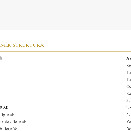
RMÉK STRUKTÚRA
b
A
Ké
Tá
Tá
Cs
Ka
Sz
URÁK
L
 figurák
Sz
ralak figurák
Ka
b figurák
Bo