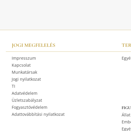
JOGI MEGFELELÉS
TE
Impresszum
Egyé
Kapcsolat
Munkatársak
Jogi nyilatkozat
TI
Adatvédelem
Üzletszabályzat
Fogyasztóvédelem
FIG
Adattovábbítási nyilatkozat
Állat
Embe
Egyé