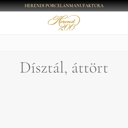
HERENDI PORCELÁNMANUFAKTÚRA
Dísztál, áttört