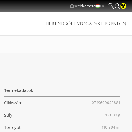
Webkamera
HU
HERENDRŐL
LÁTOGATÁS HERENDEN
Termékadatok
Cikkszám
07496000SP881
Súly
13 000 g
Térfogat
110 894 ml