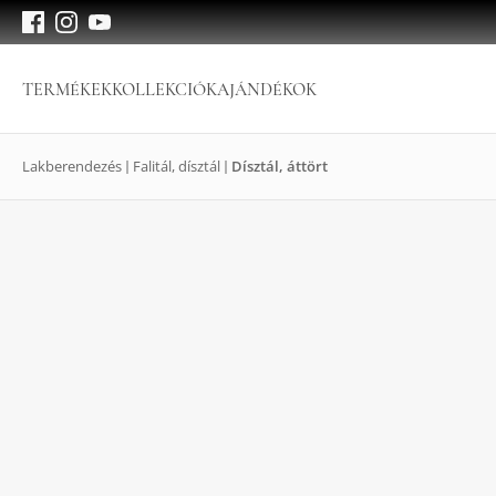
TERMÉKEK
KOLLEKCIÓK
AJÁNDÉKOK
Lakberendezés
Falitál, dísztál
Dísztál, áttört