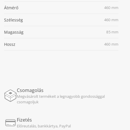
Átmérő
460 mm
Szélesség
460 mm
Magasság
85 mm
Hossz
460 mm
Csomagolás
Megvásárolt termékeit a legnagyobb gondossággal
csomagoljuk
Fizetés
Előreutalás, bankkártya, PayPal