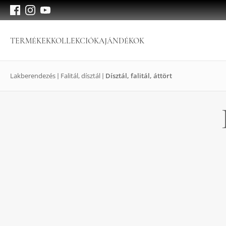
TERMÉKEK
KOLLEKCIÓK
AJÁNDÉKOK
Lakberendezés
Falitál, dísztál
Dísztál, falitál, áttört