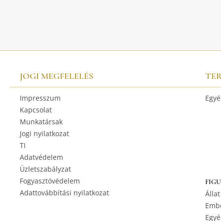
JOGI MEGFELELÉS
TE
Impresszum
Egyé
Kapcsolat
Munkatársak
Jogi nyilatkozat
TI
Adatvédelem
Üzletszabályzat
Fogyasztóvédelem
FIG
Adattovábbítási nyilatkozat
Állat
Embe
Egyé