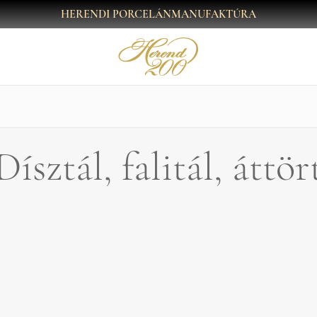
HERENDI PORCELÁNMANUFAKTÚRA
Dísztál, falitál, áttör