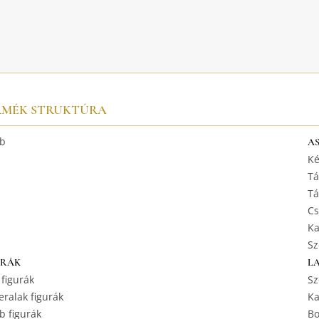
RMÉK STRUKTÚRA
b
A
Ké
Tá
Tá
Cs
Ka
Sz
URÁK
L
 figurák
Sz
ralak figurák
Ka
b figurák
Bo