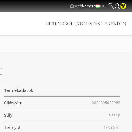
Webkamera
HU
HERENDRŐL
LÁTOGATÁS HERENDEN
t
Termékadatok
Cikkszám
08393050SP983
Súly
3 330 g
Térfogat
17 986 ml