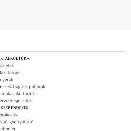
SZTALKULTÚRA
szletek
lak, tálcák
nyérok
észék, bögrék, poharak
nnák, cukortartók
ervíz kiegészítők
AKBERENDEZÉS
órakozás
spó, gyertyatartó
nbonier