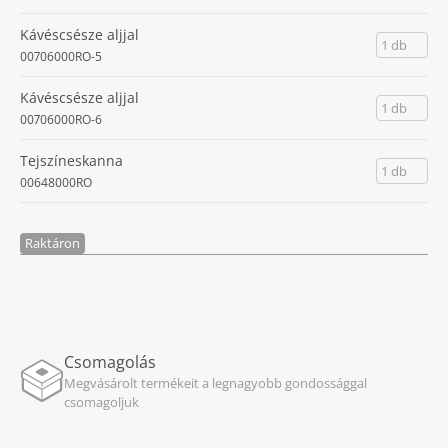
Kávéscsésze aljjal
1 db
00706000RO-5
Kávéscsésze aljjal
1 db
00706000RO-6
Tejszíneskanna
1 db
00648000RO
Raktáron
Csomagolás
Megvásárolt termékeit a legnagyobb gondossággal
csomagoljuk