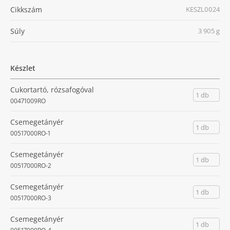
Cikkszám
KESZL0024
Súly
3 905 g
Készlet
Cukortartó, rózsafogóval
1 db
00471009RO
Csemegetányér
1 db
00517000RO-1
Csemegetányér
1 db
00517000RO-2
Csemegetányér
1 db
00517000RO-3
Csemegetányér
1 db