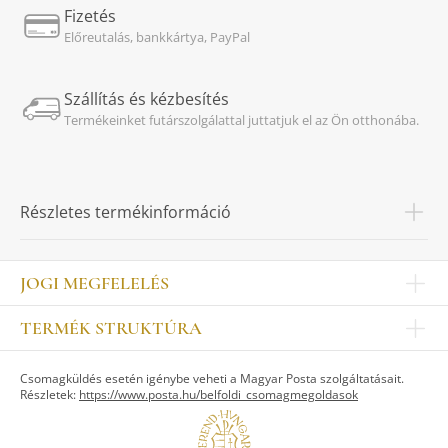
Fizetés
Előreutalás, bankkártya, PayPal
Szállítás és kézbesítés
Termékeinket futárszolgálattal juttatjuk el az Ön otthonába.
Részletes termékinformáció
JOGI MEGFELELÉS
Impresszum
TERMÉK STRUKTÚRA
Kapcsolat
Egyéb
Munkatársak
Csomagküldés esetén igénybe veheti a Magyar Posta szolgáltatásait.
ASZTALKULTÚRA
Jogi nyilatkozat
Részletek:
https://www.posta.hu/belfoldi_csomagmegoldasok
Készletek
TI
Tálak, tálcák
Adatvédelem