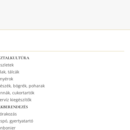
SZTALKULTÚRA
szletek
lak, tálcák
nyérok
észék, bögrék, poharak
nnák, cukortartók
ervíz kiegészítők
AKBERENDEZÉS
órakozás
spó, gyertyatartó
nbonier