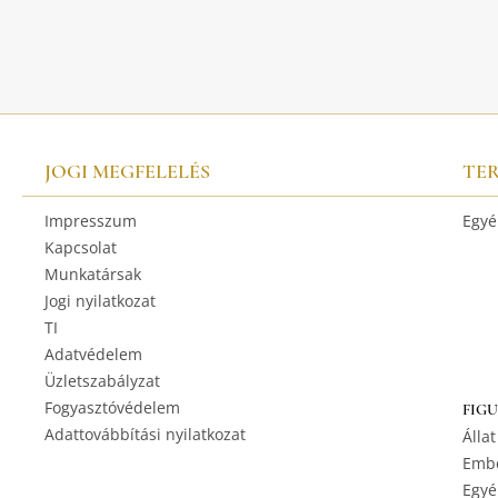
JOGI MEGFELELÉS
TE
Impresszum
Egyé
Kapcsolat
Munkatársak
Jogi nyilatkozat
TI
Adatvédelem
Üzletszabályzat
Fogyasztóvédelem
FIG
Adattovábbítási nyilatkozat
Állat
Embe
Egyé