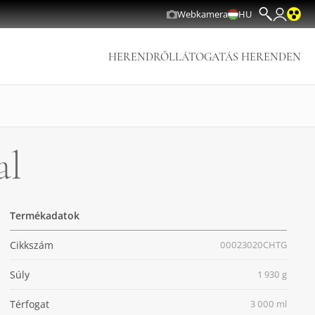
Webkamera
HU
HERENDRŐL
LÁTOGATÁS HERENDEN
al
Termékadatok
Cikkszám
00023020CHTG
Súly
1 930 g
Térfogat
3 000 ml