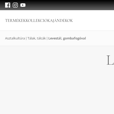
TERMÉKEK
KOLLEKCIÓK
AJÁNDÉKOK
Asztalkultúra
Tálak, tálcák
Levestál, gombafogóval
L