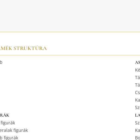
RMÉK STRUKTÚRA
b
A
Ké
Tá
Tá
Cs
Ka
Sz
URÁK
L
 figurák
Sz
ralak figurák
Ka
b figurák
Bo