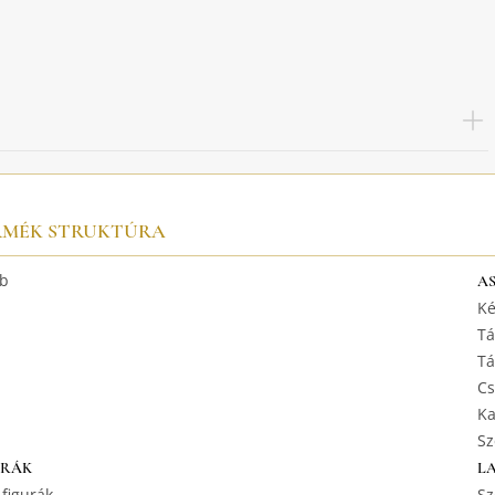
RMÉK STRUKTÚRA
b
A
Ké
Tá
Tá
Cs
Ka
Sz
URÁK
L
 figurák
Sz