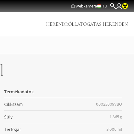
Webkamera
HU
HERENDRŐL
LÁTOGATÁS HERENDEN
l
Termékadatok
Cikkszám
00023009VBO
Súly
1 865 g
Térfogat
3 000 ml