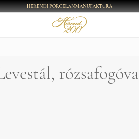
HERENDI PORCELÁNMANUFAKTÚRA
Levestál, rózsafogóva