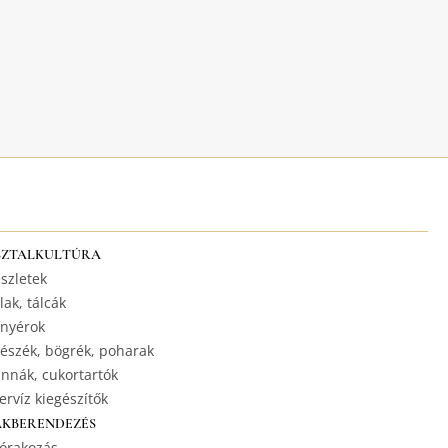
SZTALKULTÚRA
szletek
lak, tálcák
nyérok
észék, bögrék, poharak
nnák, cukortartók
ervíz kiegészítők
AKBERENDEZÉS
órakozás