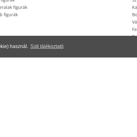
ralak figurák
Ka
b figurák
Bo
Vá
Fa
Eg
Ké
kie) használ.
Süti tájékoztató
erek
© Herendi Porcelánmanufaktúra Zrt.
www.herend.com