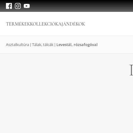
TERMÉKEK
KOLLEKCIÓK
AJÁNDÉKOK
Asztalkultúra
Tálak, tálcák
Levestál, rózsafogóval