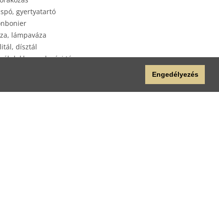
spó, gyertyatartó
nbonier
za, lámpaváza
litál, dísztál
yéb lakberendezési tárgy
plap
Engedélyezés