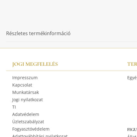
Részletes termékinformáció
JOGI MEGFELELÉS
TE
Impresszum
Egyé
Kapcsolat
Munkatársak
Jogi nyilatkozat
TI
Adatvédelem
Üzletszabályzat
Fogyasztóvédelem
FIG
Adattovábbítási nyilatkozat
Állat