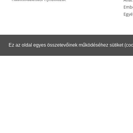
Embe
Egyé
Ez az oldal egyes összetevőinek működéséhez sütiket (coo
Éksz
Csomagküldés esetén igénybe veheti a Magyar Posta szolgáltatásait.
Részletek:
https://www.posta.hu/belfoldi_csomagmegoldasok