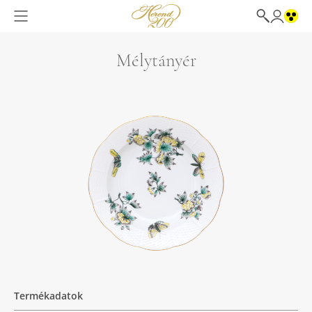
Mélytányér
Termékadatok