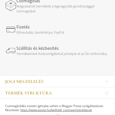
Csomagolás
Megvásárolt termékeit a legnagyobb gondossággal
csomagoljuk
Fizetés
Előreutalás, bankkártya, PayPal
Szállítás és kézbesítés
Termékeinket futárszolgálattal juttatjuk el az Ön otthonába.
JOGI MEGFELELÉS
Impresszum
TERMÉK STRUKTÚRA
Kapcsolat
Egyéb
Munkatársak
Csomagküldés esetén igénybe veheti a Magyar Posta szolgáltatásait.
ASZTALKULTÚRA
Jogi nyilatkozat
Részletek:
https://www.posta.hu/belfoldi_csomagmegoldasok
Készletek
TI