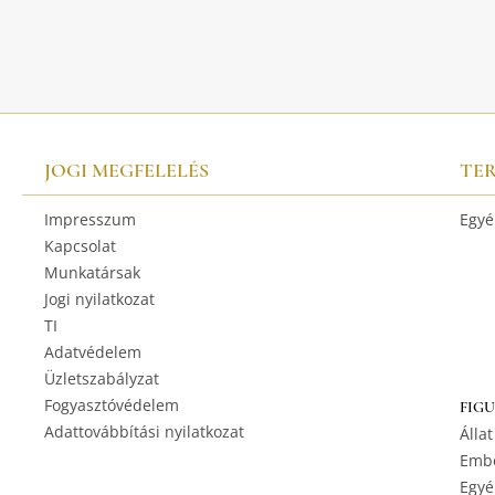
JOGI MEGFELELÉS
TE
Impresszum
Egyé
Kapcsolat
Munkatársak
Jogi nyilatkozat
TI
Adatvédelem
Üzletszabályzat
Fogyasztóvédelem
FIG
Adattovábbítási nyilatkozat
Állat
Embe
Egyé