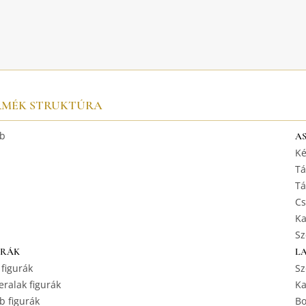
RMÉK STRUKTÚRA
b
A
Ké
Tá
Tá
Cs
Ka
Sz
URÁK
L
 figurák
Sz
ralak figurák
Ka
b figurák
Bo