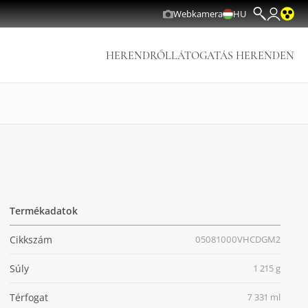
Webkamera
HU
HERENDRŐL
LÁTOGATÁS HERENDEN
Termékadatok
Cikkszám
05081000VHCDGM2
Súly
1 215 g
Térfogat
7 331 ml