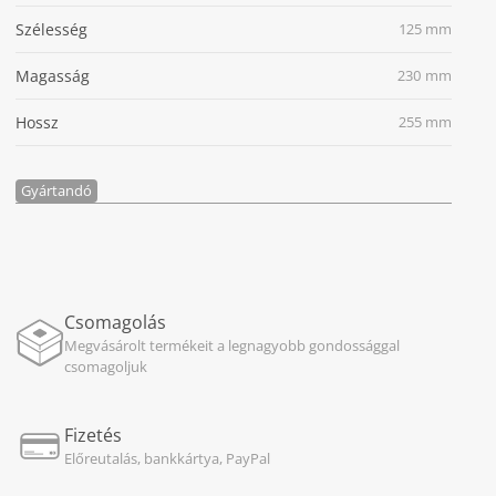
Szélesség
125 mm
Magasság
230 mm
Hossz
255 mm
Gyártandó
Csomagolás
Megvásárolt termékeit a legnagyobb gondossággal
csomagoljuk
Fizetés
Előreutalás, bankkártya, PayPal