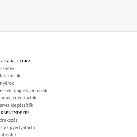
SZTALKULTÚRA
szletek
lak, tálcák
nyérok
észék, bögrék, poharak
nnák, cukortartók
ervíz kiegészítők
AKBERENDEZÉS
órakozás
spó, gyertyatartó
nbonier