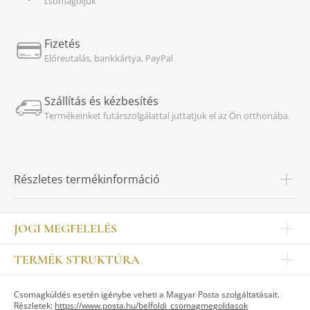
csomagoljuk
Fizetés
Előreutalás, bankkártya, PayPal
Szállítás és kézbesítés
Termékeinket futárszolgálattal juttatjuk el az Ön otthonába.
Részletes termékinformáció
JOGI MEGFELELÉS
Impresszum
TERMÉK STRUKTÚRA
Kapcsolat
Egyéb
Munkatársak
Csomagküldés esetén igénybe veheti a Magyar Posta szolgáltatásait.
ASZTALKULTÚRA
Jogi nyilatkozat
Részletek:
https://www.posta.hu/belfoldi_csomagmegoldasok