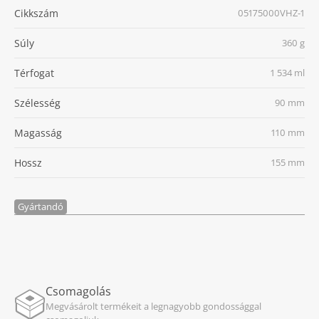
Cikkszám
05175000VHZ-1
Súly
360 g
Térfogat
1 534 ml
Szélesség
90 mm
Magasság
110 mm
Hossz
155 mm
Gyártandó
Csomagolás
Megvásárolt termékeit a legnagyobb gondossággal