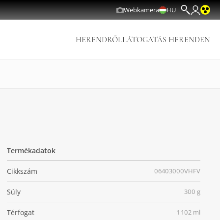
Webkamera
HU
HERENDRŐL
LÁTOGATÁS HERENDEN
Termékadatok
Cikkszám
06403000VHFV
Súly
300 g
Térfogat
1 102 ml