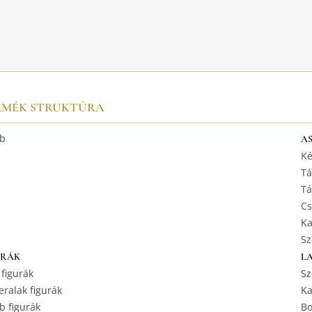
RMÉK STRUKTÚRA
b
A
Ké
Tá
Tá
Cs
Ka
Sz
URÁK
L
 figurák
Sz
ralak figurák
Ka
b figurák
Bo