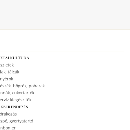
SZTALKULTÚRA
szletek
lak, tálcák
nyérok
észék, bögrék, poharak
nnák, cukortartók
ervíz kiegészítők
AKBERENDEZÉS
órakozás
spó, gyertyatartó
nbonier