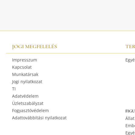
JOGI MEGFELELÉS
TE
Impresszum
Egyé
Kapcsolat
Munkatársak
Jogi nyilatkozat
TI
Adatvédelem
Üzletszabályzat
Fogyasztóvédelem
FIG
Adattovábbítási nyilatkozat
Állat
Embe
Egyé