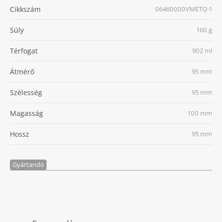
Cikkszám
06460000VMETQ-1
Súly
160 g
Térfogat
902 ml
Átmérő
95 mm
Szélesség
95 mm
Magasság
100 mm
Hossz
95 mm
Gyártandó