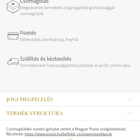
Csomagolás
Megvásárolt termékeit a legnagyobb gondossággal
csomagoljuk
Fizetés
Előreutalás, bankkártya, PayPal
Szállítás és kézbesítés
Termékeinket futárszolgálattal juttatjuk el az Ön otthonába.
JOGI MEGFELELÉS
Impresszum
TERMÉK STRUKTÚRA
Kapcsolat
Egyéb
Munkatársak
Csomagküldés esetén igénybe veheti a Magyar Posta szolgáltatásait.
ASZTALKULTÚRA
Jogi nyilatkozat
Részletek:
https://www.posta.hu/belfoldi_csomagmegoldasok
Készletek
TI